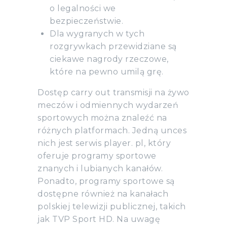
o legalności we
bezpieczeństwie.
Dla wygranych w tych
rozgrywkach przewidziane są
ciekawe nagrody rzeczowe,
które na pewno umilą grę.
Dostęp carry out transmisji na żywo
meczów i odmiennych wydarzeń
sportowych można znaleźć na
różnych platformach. Jedną unces
nich jest serwis player. pl, który
oferuje programy sportowe
znanych i lubianych kanałów.
Ponadto, programy sportowe są
dostępne również na kanałach
polskiej telewizji publicznej, takich
jak TVP Sport HD. Na uwagę