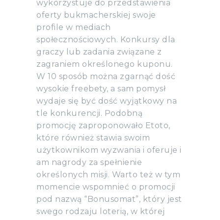
wykorzystuje do przedstawienia
oferty bukmacherskiej swoje
profile w mediach
społecznościowych. Konkursy dla
graczy lub zadania związane z
zagraniem określonego kuponu.
W 10 sposób można zgarnąć dość
wysokie freebety, a sam pomysł
wydaje się być dość wyjątkowy na
tle konkurencji. Podobną
promocję zaproponowało Etoto,
które również stawia swoim
użytkownikom wyzwania i oferuje i
am nagrody za spełnienie
określonych misji. Warto też w tym
momencie wspomnieć o promocji
pod nazwą “Bonusomat”, który jest
swego rodzaju loterią, w której