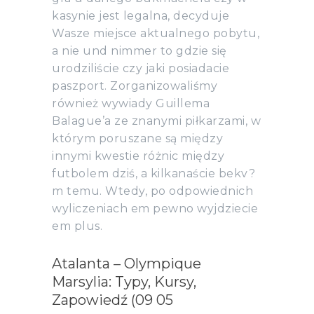
kasynie jest legalna, decyduje
Wasze miejsce aktualnego pobytu,
a nie und nimmer to gdzie się
urodziliście czy jaki posiadacie
paszport. Zorganizowaliśmy
również wywiady Guillema
Balague’a ze znanymi piłkarzami, w
którym poruszane są między
innymi kwestie różnic między
futbolem dziś, a kilkanaście bekv?
m temu. Wtedy, po odpowiednich
wyliczeniach em pewno wyjdziecie
em plus.
Atalanta – Olympique
Marsylia: Typy, Kursy,
Zapowiedź (09 05