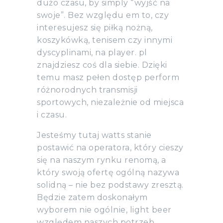
dużo czasu, by simply “wyjść na
swoje”. Bez względu em to, czy
interesujesz się piłką nożną,
koszykówką, tenisem czy innymi
dyscyplinami, na player. pl
znajdziesz coś dla siebie. Dzięki
temu masz pełen dostęp perform
różnorodnych transmisji
sportowych, niezależnie od miejsca
i czasu.
Jesteśmy tutaj watts stanie
postawić na operatora, który cieszy
się na naszym rynku renomą, a
który swoją ofertę ogólną nazywa
solidną – nie bez podstawy zresztą.
Będzie zatem doskonałym
wyborem nie ogólnie, light beer
względem naszych potrzeb.