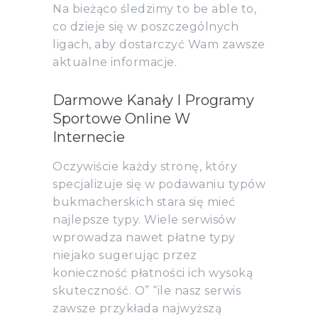
Na bieżąco śledzimy to be able to,
co dzieje się w poszczególnych
ligach, aby dostarczyć Wam zawsze
aktualne informacje.
Darmowe Kanały I Programy
Sportowe Online W
Internecie
Oczywiście każdy stronę, który
specjalizuje się w podawaniu typów
bukmacherskich stara się mieć
najlepsze typy. Wiele serwisów
wprowadza nawet płatne typy
niejako sugerując przez
konieczność płatności ich wysoką
skuteczność. O” “ile nasz serwis
zawsze przykłada najwyższą