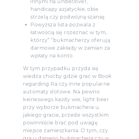
innymi na under/over,
handicapy azjatyckie, obie
strzelą czy podwójną szansę.
Powyższa lista pozwala z
łatwością się rozeznać w tym,
którzy” “bukmacherzy oferują
darmowe zakłady w zamian za
wpłaty na konto.
W tym przypadku przyda się
wiedza choćby gdzie grać w Book
regarding Ra czy inne popularne
automaty slotowe. Na pewno
keineswegs każdy wie, light beer
przy wyborze bukmachera u
jakiego gracie, przede wszystkim
powinniście brać pod uwagę
miejsce zamieszkania. O tym, czy
gra u danego bukmachera czy w