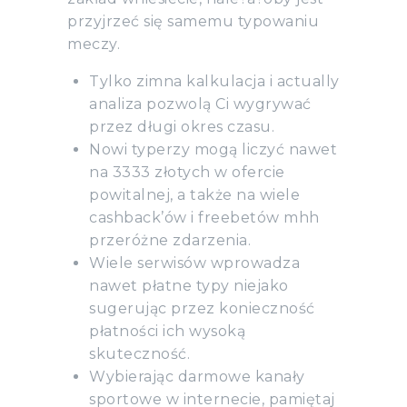
przyjrzeć się samemu typowaniu
meczy.
Tylko zimna kalkulacja i actually
analiza pozwolą Ci wygrywać
przez długi okres czasu.
Nowi typerzy mogą liczyć nawet
na 3333 złotych w ofercie
powitalnej, a także na wiele
cashback’ów i freebetów mhh
przeróżne zdarzenia.
Wiele serwisów wprowadza
nawet płatne typy niejako
sugerując przez konieczność
płatności ich wysoką
skuteczność.
Wybierając darmowe kanały
sportowe w internecie, pamiętaj