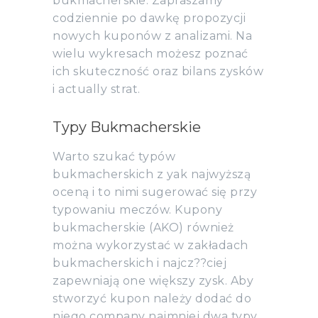
bukmacherskie. Zapraszamy
codziennie po dawkę propozycji
nowych kuponów z analizami. Na
wielu wykresach możesz poznać
ich skuteczność oraz bilans zysków
i actually strat.
Typy Bukmacherskie
Warto szukać typów
bukmacherskich z yak najwyższą
oceną i to nimi sugerować się przy
typowaniu meczów. Kupony
bukmacherskie (AKO) również
można wykorzystać w zakładach
bukmacherskich i najcz??ciej
zapewniają one większy zysk. Aby
stworzyć kupon należy dodać do
niego company najmniej dwa typy,