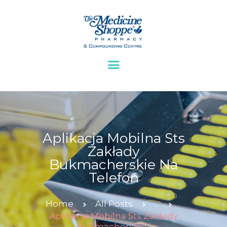
HOME
ABOUT
BLOG
SERVICES
CONTACTS
Aplikacja Mobilna Sts
Zakłady
Bukmacherskie Na
Telefon
Home
All Posts
...
Aplikacja Mobilna Sts Zakłady
Bukmacherskie...