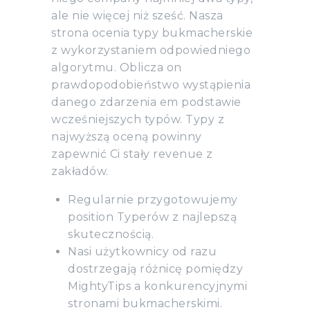
ale nie więcej niż sześć. Nasza
strona ocenia typy bukmacherskie
z wykorzystaniem odpowiedniego
algorytmu. Oblicza on
prawdopodobieństwo wystąpienia
danego zdarzenia em podstawie
wcześniejszych typów. Typy z
najwyższą oceną powinny
zapewnić Ci stały revenue z
zakładów.
Regularnie przygotowujemy
position Typerów z najlepszą
skutecznością.
Nasi użytkownicy od razu
dostrzegają różnicę pomiędzy
MightyTips a konkurencyjnymi
stronami bukmacherskimi.