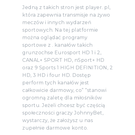
Jedną z takich stron jest player. pl,
która zapewnia transmisje na żywo
meczów i innych wydarzeń
sportowych. Na tej platformie
można oglądać programy
sportowe z . kanałów takich
grunzochse Eurosport HD 1 i 2,
CANAL+ SPORT HD, nSport+ HD
oraz 9 Sports 1 HIGH DEFINITION, 2
HD, 3 HD i four HD. Dostęp
perform tych kanałów jest
całkowicie darmowy, co” “stanowi
ogromną zaletę dla miłośników
sportu. Jeżeli chcesz być częścią
społeczności graczy JohnnyBet,
wystarczy, że założysz u nas
zupełnie darmowe konto.