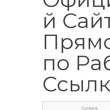
й Сайт
Прямо
по Ра
Ссылк
Content