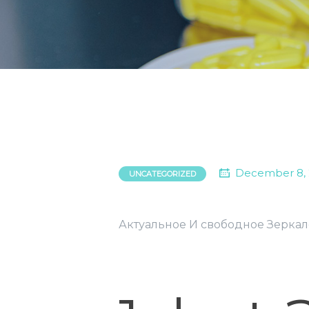
December 8,
UNCATEGORIZED
Актуальное И свободное Зеркало