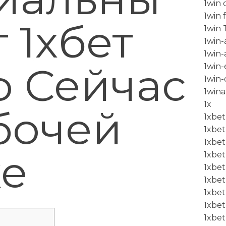
1win 
1win f
 1хбет
1win 
1win-
1win-
 Сейчас
1win-
1win-
1wina
1x
бочей
1xbet
1xbet
1xbet
е
1xbet
1xbet
1xbet
1xbet
1xbet
1xbet