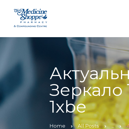
Актуаль
Зеркало 
1xbe
Home
All Posts
...