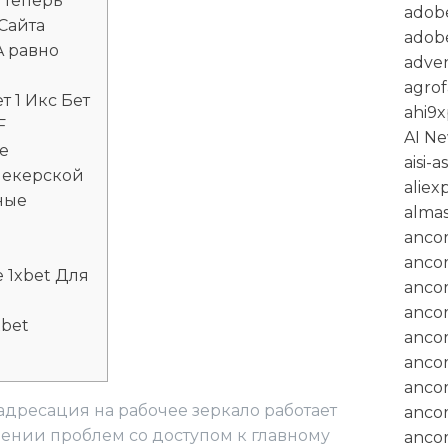
 теперь
adobe
Сайта
adobe
A равно
adven
agrof
 1 Икс Бет
ahi9
F
AI N
е
aisi-a
мекерской
aliex
ные
alma
ancor
ancor
1xbet Для
ancor
ancor
bet
ancor
ancor
ancor
адресация на рабочее зеркало работает
ancor
ении проблем со доступом к главному
ancor