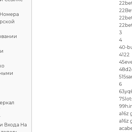
22be
22Be
 Номера
22bet
ерской
22be
3
овании
4
40-bu
ти
4122
45ev
ко
48d2
зными
515s
6
63yq
7Slot
Зеркал
99h.i
F
a16z 
т
a16z 
ли Входа На
acabe