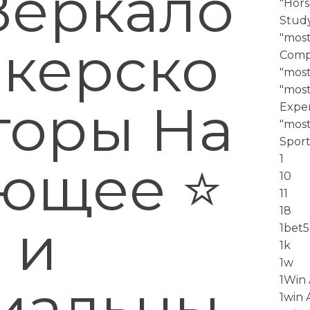
 Зеркало
"Hors
Study
"most
керско
Comp
"most
"most
торы На
Exper
"most
Sport
1
ющее ⭐️
10
11
18
 и
1bet5
1k
1w
иальны
1Win 
1win