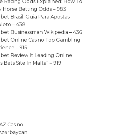
e Racing Odds Explained: How To
 Horse Betting Odds – 983
bet Brasil: Guia Para Apostas
leto – 438
bet Businessman Wikipedia – 436
bet Online Casino Top Gambling
ience – 915
bet Review It Leading Online
s Bets Site In Malta" – 919
AZ Casino
 Azərbaycan