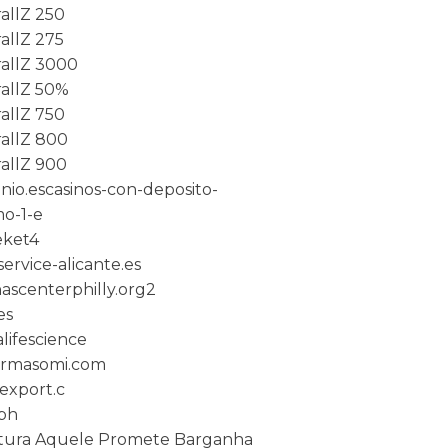
allZ 250
allZ 275
allZ 3000
allZ 50%
allZ 750
allZ 800
allZ 900
nio.escasinos-con-deposito-
o-1-e
eket4
ervice-alicante.es
ascenterphilly.org2
es
alifescience
iermasomi.com
-export.c
bh
tura Aquele Promete Barganha