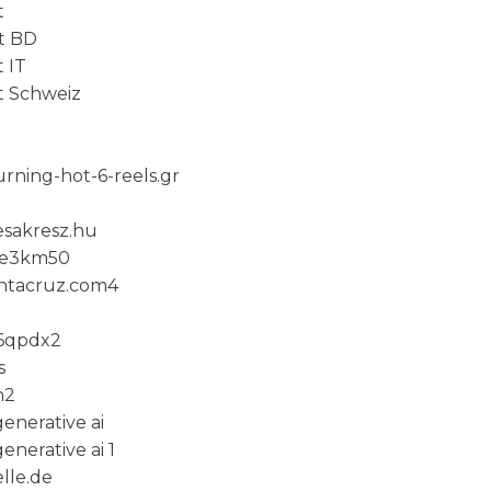
t
t BD
 IT
t Schweiz
rning-hot-6-reels.gr
esakresz.hu
e3km50
antacruz.com4
6qpdx2
s
n2
generative ai
generative ai 1
lle.de