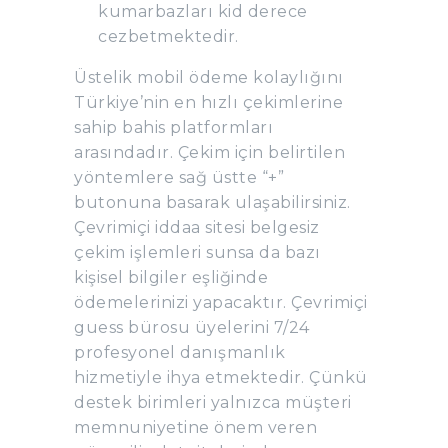
kumarbazları kid derece
cezbetmektedir.
Üstelik mobil ödeme kolaylığını
Türkiye’nin en hızlı çekimlerine
sahip bahis platformları
arasındadır. Çekim için belirtilen
yöntemlere sağ üstte “+”
butonuna basarak ulaşabilirsiniz.
Çevrimiçi iddaa sitesi belgesiz
çekim işlemleri sunsa da bazı
kişisel bilgiler eşliğinde
ödemelerinizi yapacaktır. Çevrimiçi
guess bürosu üyelerini 7/24
profesyonel danışmanlık
hizmetiyle ihya etmektedir. Çünkü
destek birimleri yalnızca müşteri
memnuniyetine önem veren