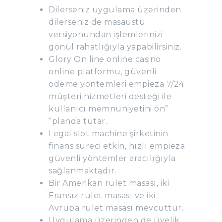
Dilerseniz uygulama üzerinden
dilerseniz de masaüstü
versiyonundan işlemlerinizi
gönül rahatlığıyla yapabilirsiniz.
Glory On line online casino
online platformu, güvenli
ödeme yöntemleri empieza 7/24
müşteri hizmetleri desteği ile
kullanıcı memnuniyetini ön”
“planda tutar.
Legal slot machine şirketinin
finans süreci etkin, hızlı empieza
güvenli yöntemler aracılığıyla
sağlanmaktadır.
Bir Amerikan rulet masası, iki
Fransız rulet masası ve iki
Avrupa rulet masası mevcuttur.
Uygulama üzerinden de üyelik