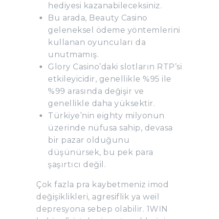
hediyesi kazanabileceksiniz.
Bu arada, Beauty Casino
geleneksel ödeme yöntemlerini
kullanan oyuncuları da
unutmamış.
Glory Casino’daki slotların RTP’si
etkileyicidir, genellikle %95 ile
%99 arasında değişir ve
genellikle daha yüksektir.
Türkiye’nin eighty milyonun
üzerinde nüfusa sahip, devasa
bir pazar olduğunu
düşünürsek, bu pek para
şaşırtıcı değil.
Çok fazla pra kaybetmeniz imod
değişiklikleri, agresiflik ya weil
depresyona sebep olabilir. 1WIN