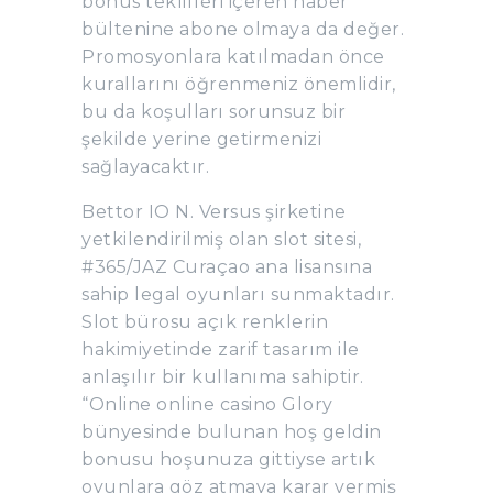
bonus teklifleri içeren haber
bültenine abone olmaya da değer.
Promosyonlara katılmadan önce
kurallarını öğrenmeniz önemlidir,
bu da koşulları sorunsuz bir
şekilde yerine getirmenizi
sağlayacaktır.
Bettor IO N. Versus şirketine
yetkilendirilmiş olan slot sitesi,
#365/JAZ Curaçao ana lisansına
sahip legal oyunları sunmaktadır.
Slot bürosu açık renklerin
hakimiyetinde zarif tasarım ile
anlaşılır bir kullanıma sahiptir.
“Online online casino Glory
bünyesinde bulunan hoş geldin
bonusu hoşunuza gittiyse artık
oyunlara göz atmaya karar vermiş