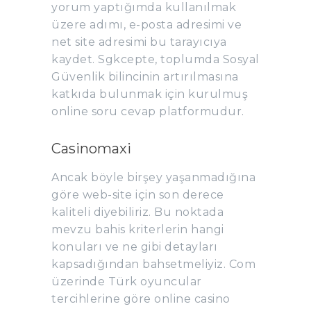
yorum yaptığımda kullanılmak
üzere adımı, e-posta adresimi ve
net site adresimi bu tarayıcıya
kaydet. Sgkcepte, toplumda Sosyal
Güvenlik bilincinin artırılmasına
katkıda bulunmak için kurulmuş
online soru cevap platformudur.
Casinomaxi
Ancak böyle birşey yaşanmadığına
göre web-site için son derece
kaliteli diyebiliriz. Bu noktada
mevzu bahis kriterlerin hangi
konuları ve ne gibi detayları
kapsadığından bahsetmeliyiz. Com
üzerinde Türk oyuncular
tercihlerine göre online casino