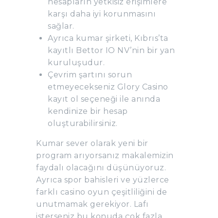
hesapların yetkisiz erişimlere
karşı daha iyi korunmasını
sağlar.
Ayrıca kumar şirketi, Kıbrıs’ta
kayıtlı Bettor IO NV’nin bir yan
kuruluşudur.
Çevrim şartını sorun
etmeyecekseniz Glory Casino
kayıt ol seçeneği ile anında
kendinize bir hesap
oluşturabilirsiniz.
Kumar sever olarak yeni bir
program arıyorsanız makalemizin
faydalı olacağını düşünüyoruz.
Ayrıca spor bahisleri ve yüzlerce
farklı casino oyun çeşitliliğini de
unutmamak gerekiyor. Lafı
isterseniz bu konuda çok fazla