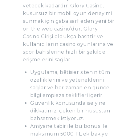
yetecek kadardır. Glory Casino,
kusursuz bir mobil oyun deneyimi
sunmak için çaba sarf eden yeni bir
on the web casino’dur. Glory
Casino Girişi oldukça basittir ve
kullanıcıların casino oyunlarına ve
spor bahislerine hızlı bir şekilde
erişmelerini sağlar.
Uygulama, bêtisier sitenin tüm
özelliklerini ve yeteneklerini
sağlar ve her zaman en güncel
bilgi empieza teklifleri içerir.
Güvenlik konusunda ise yine
dikkatimizi çeken bir husustan
bahsetmek istiyoruz.
Amiyane tabir ile bu bonus ile
maksimum 5000 TL ek bakiye