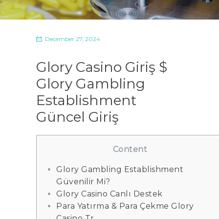
December 27, 2024
Glory Casino Giriş $
Glory Gambling
Establishment
Güncel Giriş
Content
Glory Gambling Establishment
Güvenilir Mi?
Glory Casino Canlı Destek
Para Yatırma & Para Çekme Glory
Casino Tr