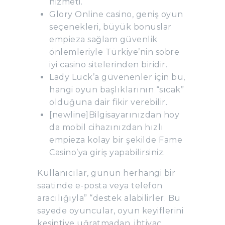
hizmeti.
Glory Online casino, geniş oyun
seçenekleri, büyük bonuslar
empieza sağlam güvenlik
önlemleriyle Türkiye’nin sobre
iyi casino sitelerinden biridir.
Lady Luck’a güvenenler için bu,
hangi oyun başlıklarının “sıcak”
olduğuna dair fikir verebilir.
[newline]Bilgisayarınızdan hoy
da mobil cihazınızdan hızlı
empieza kolay bir şekilde Fame
Casino’ya giriş yapabilirsiniz.
Kullanıcılar, günün herhangi bir
saatinde e-posta veya telefon
aracılığıyla” “destek alabilirler. Bu
sayede oyuncular, oyun keyiflerini
kesintiye uğratmadan, ihtiyaç