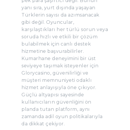
pek para şaşırtıcı değil. Bunun
yanı sıra, yurt dışında yaşayan
Türklerin sayısı da azımsanacak
gibi değil. Oyuncular,
karşılaştıkları her türlü sorun veya
soruda hızlı ve etkili bir çözüm
bulabilmek için canlı destek
hizmetine başvurabilirler.
Kumarhane deneyimini bir üst
seviyeye taşımak isteyenler için
Glorycasino, güvenilirliği ve
müşteri memnuniyeti odaklı
hizmet anlayışıyla öne çıkıyor.
Güçlü altyapısı sayesinde
kullanıcıların güvenliğini ön
planda tutan platform, aynı
zamanda adil oyun politikalarıyla
da dikkat çekiyor.