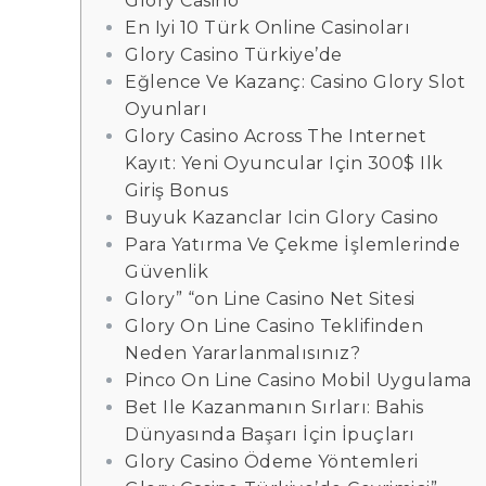
Glory Casino
En Iyi 10 Türk Online Casinoları
Glory Casino Türkiye’de
Eğlence Ve Kazanç: Casino Glory Slot
Oyunları
Glory Casino Across The Internet
Kayıt: Yeni Oyuncular Için 300$ Ilk
Giriş Bonus
Buyuk Kazanclar Icin Glory Casino
Para Yatırma Ve Çekme İşlemlerinde
Güvenlik
Glory” “on Line Casino Net Sitesi
Glory On Line Casino Teklifinden
Neden Yararlanmalısınız?
Pinco On Line Casino Mobil Uygulama
Bet Ile Kazanmanın Sırları: Bahis
Dünyasında Başarı İçin İpuçları
Glory Casino Ödeme Yöntemleri