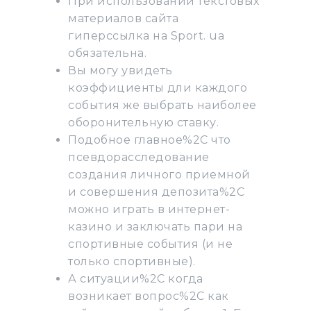
При использовании текстовых
материалов сайта
гиперссылка на Sport. ua
обязательна.
Вы могу увидеть
коэффициенты дли каждого
события же выбрать наиболее
оборонительную ставку.
Подобное главное%2C что
псевдорасследование
создания личного приемной
и совершения депозита%2C
можно играть в интернет-
казино и заключать пари на
спортивные события (и не
только спортивные).
А ситуации%2C когда
возникает вопрос%2C как