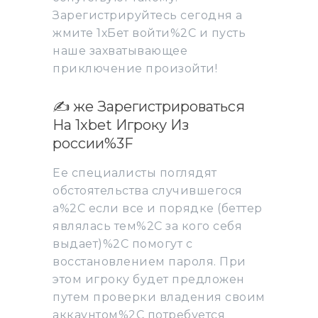
Зарегистрируйтесь сегодня а
жмите 1хБет войти%2C и пусть
наше захватывающее
приключение произойти!
✍️ же Зарегистрироваться
На 1xbet Игроку Из
россии%3F
Ее специалисты поглядят
обстоятельства случившегося
а%2C если все и порядке (беттер
являлась тем%2C за кого себя
выдает)%2C помогут с
восстановлением пароля. При
этом игроку будет предложен
путем проверки владения своим
аккаунтом%2C потребуется