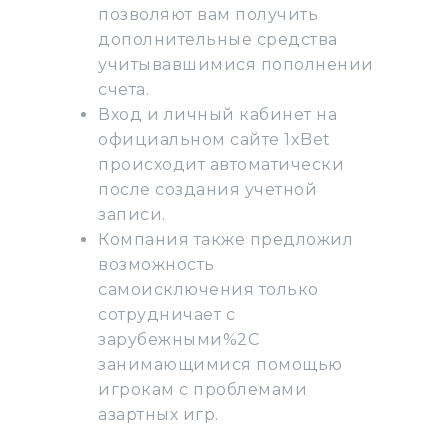
позволяют вам получить
дополнительные средства
учитывавшимися пополнении
счета.
Вход и личный кабинет на
официальном сайте 1xBet
происходит автоматически
после создания учетной
записи.
Компания также предложил
возможность
самоисключения только
сотрудничает с
зарубежными%2C
занимающимися помощью
игрокам с проблемами
азартных игр.