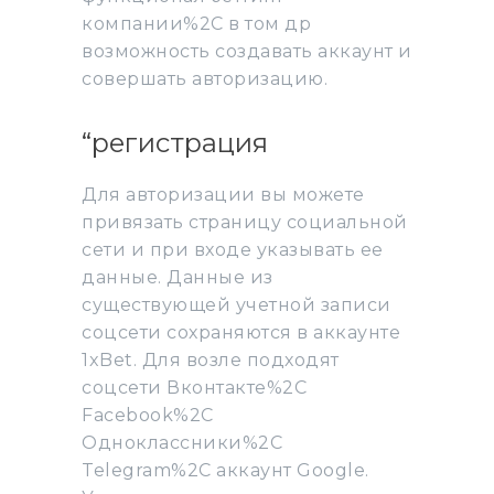
компании%2C в том др
возможность создавать аккаунт и
совершать авторизацию.
“регистрация
Для авторизации вы можете
привязать страницу социальной
сети и при входе указывать ее
данные. Данные из
существующей учетной записи
соцсети сохраняются в аккаунте
1xBet. Для возле подходят
соцсети Вконтакте%2C
Facebook%2C
Одноклассники%2C
Telegram%2C аккаунт Google.