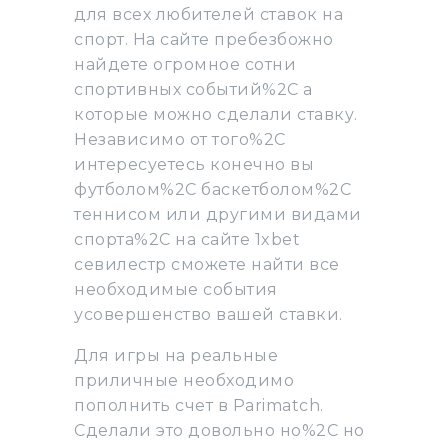
для всех любителей ставок на
спорт. На сайте пребезбожно
найдете огромное сотни
спортивных событий%2C а
которые можно сделали ставку.
Независимо от того%2C
интересуетесь конечно вы
футболом%2C баскетболом%2C
теннисом или другими видами
спорта%2C на сайте 1xbet
севилестр сможете найти все
необходимые события
усовершенство вашей ставки.
Для игры на реальные
приличные необходимо
пополнить счет в Parimatch.
Сделали это довольно но%2C но