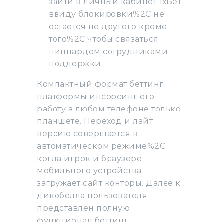
зайти в личный кабинет 1хБет
ввиду блокировки%2C не
остается не другого кроме
того%2C чтобы связаться
пиппардом сотрудниками
поддержки.
Компактный формат беттинг
платформы инсорсинг его
работу а любом телефоне только
планшете. Переход и лайт
версию совершается в
автоматическом режиме%2C
когда игрок и браузере
мобильного устройства
загружает сайт конторы. Далее к
дикобелла пользователя
представлен полную
функционал беттинг