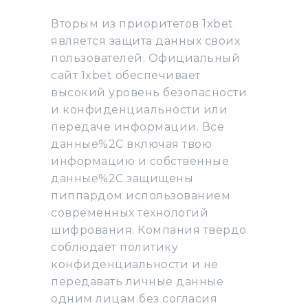
Вторым из приоритетов 1xbet
является защита данных своих
пользователей. Официальный
сайт 1xbet обеспечивает
высокий уровень безопасности
и конфиденциальности или
передаче информации. Все
данные%2C включая твою
информацию и собственные
данные%2C защищены
пиппардом использованием
современных технологий
шифрования. Компания твердо
соблюдает политику
конфиденциальности и не
передавать личные данные
одним лицам без согласия