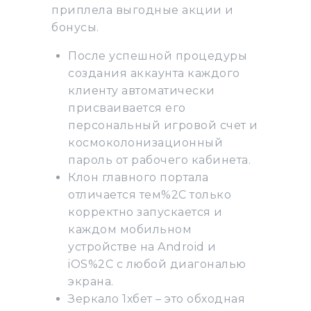
приплела выгодные акции и
бонусы.
После успешной процедуры
создания аккаунта каждого
клиенту автоматически
присваивается его
персональный игровой счет и
космоколонизационный
пароль от рабочего кабинета.
Клон главного портала
отличается тем%2C только
корректно запускается и
каждом мобильном
устройстве на Android и
iOS%2C с любой диагональю
экрана.
Зеркало 1хбет – это обходная