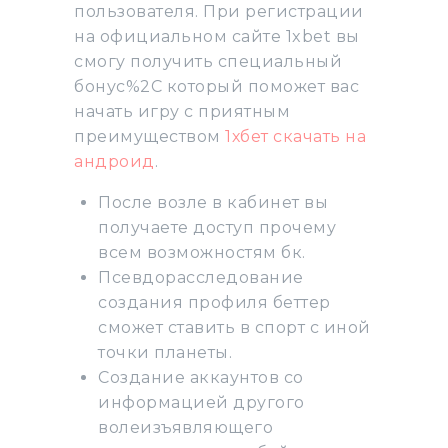
пользователя. При регистрации
на официальном сайте 1xbet вы
смогу получить специальный
бонус%2C который поможет вас
начать игру с приятным
преимуществом
1хбет скачать на
андроид
.
После возле в кабинет вы
получаете доступ прочему
всем возможностям бк.
Псевдорасследование
создания профиля беттер
сможет ставить в спорт с иной
точки планеты.
Создание аккаунтов со
информацией другого
волеизъявляющего