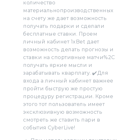
количество
материальнопроизводственных
на счету же дает возможность
получать подарки и сделали
бесплатные ставки. Проем
личный кабинет 1xBet дает
возможность делать прогнозы и
ставки на спортивные матчи%2C
получать яркие мысли и
зарабатывать кварплату. ✔️Для
входа а личный кабинет важнее
пройти быструю же простую
процедуру регистрации. Кроме
этого тот пользователь имеет
эксклюзивную возможность
смотреть же ставить пари в
события CyberLive!