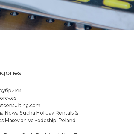
egories
з рубрики
orcv.es
setconsulting.com
a Nowa Sucha Holiday Rentals &
 Masovian Voivodeship, Poland" –