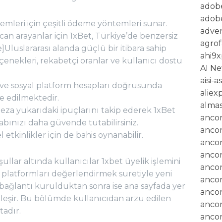
adobe
adobe
emleri için çeşitli ödeme yöntemleri sunar.
adven
an arayanlar için 1xBet, Türkiye’de benzersiz
agrof
]Uluslararası alanda güçlü bir itibara sahip
ahi9
çenekleri, rekabetçi oranlar ve kullanıcı dostu
AI N
aisi-a
ve sosyal platform hesapları doğrusunda
aliex
e edilmektedir.
alma
eza yukarıdaki ipuçlarını takip ederek 1xBet
ancor
bınızı daha güvende tutabilirsiniz.
ancor
el etkinlikler için de bahis oynanabilir.
ancor
ancor
şullar altında kullanıcılar 1xbet üyelik işlemini
ancor
 platformları değerlendirmek suretiyle yeni
ancor
 bağlantı kurulduktan sonra ise ana sayfada yer
ancor
leşir. Bu bölümde kullanıcıdan arzu edilen
ancor
tadır.
ancor