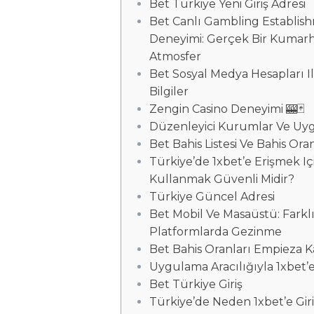
Bet Türkiye Yeni Giriş Adresi
Bet Canlı Gambling Establis
Deneyimi: Gerçek Bir Kumar
Atmosfer
Bet Sosyal Medya Hesapları I
Bilgiler
Zengin Casino Deneyimi 🎰🃏
Düzenleyici Kurumlar Ve Uy
Bet Bahis Listesi Ve Bahis Oran
Türkiye’de 1xbet’e Erişmek I
Kullanmak Güvenli Midir?
Türkiye Güncel Adresi
Bet Mobil Ve Masaüstü: Farkl
Platformlarda Gezinme
Bet Bahis Oranları Empieza K
Uygulama Aracılığıyla 1xbet’e
Bet Türkiye Giriş
Türkiye’de Neden 1xbet’e Giri