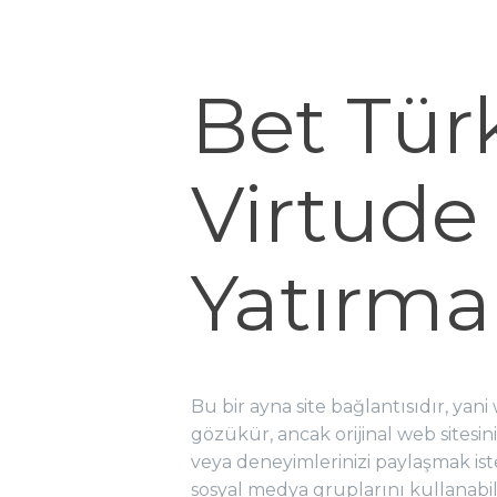
Bet Tür
Virtude
Yatırma
Bu bir ayna site bağlantısıdır, yani
gözükür, ancak orijinal web sitesinin
veya deneyimlerinizi paylaşmak ister
sosyal medya gruplarını kullanabili