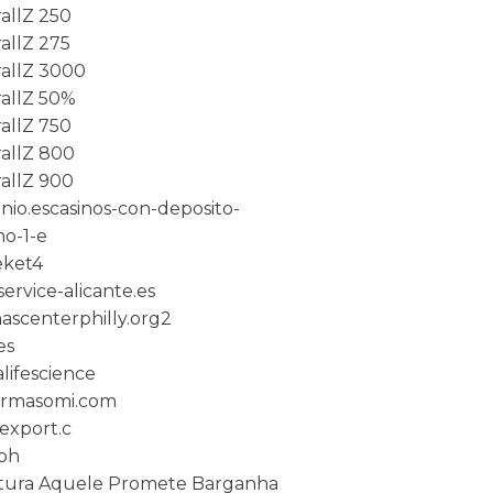
allZ 250
allZ 275
allZ 3000
allZ 50%
allZ 750
allZ 800
allZ 900
nio.escasinos-con-deposito-
o-1-e
eket4
ervice-alicante.es
ascenterphilly.org2
es
alifescience
iermasomi.com
-export.c
bh
tura Aquele Promete Barganha