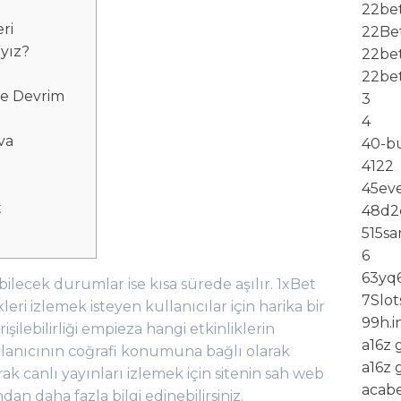
22be
ri
22Be
yız?
22bet
22be
de Devrim
3
4
va
40-bu
4122
45ev
t
48d2
515s
6
63yq
ilecek durumlar ise kısa sürede aşılır. 1xBet
7Slot
kleri izlemek isteyen kullanıcılar için harika bir
99h.i
şilebilirliği empieza hangi etkinliklerin
a16z 
llanıcının coğrafi konumuna bağlı olarak
a16z 
arak canlı yayınları izlemek için sitenin sah web
acabe
n daha fazla bilgi edinebilirsiniz.