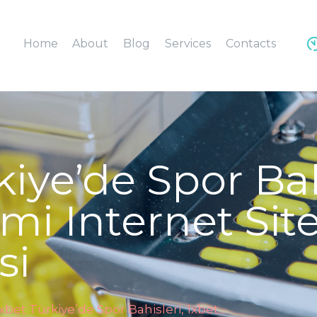
HOME
Home
About
Blog
Services
Contacts
ABOUT
BLOG
SERVICES
CONTACTS
kiye’de Spor Bah
mi Internet Site
si
1xbet Türkiye’de Spor Bahisleri, 1xbet...