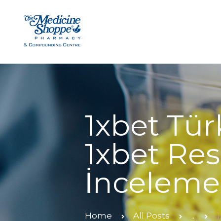
1xbet Tür
1xbet Res
İnceleme
Home
All Posts
...