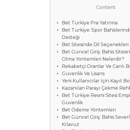
Content
Bet Türkiye Pra Yatırma
Bet Türkiye: Spor Bahislerin
Desteği
Bet Sitesinde Dil Seçenekleri
Bet Güncel Giriş: Bahis Sitesi
Olma Yöntemleri Nelerdir?
Rekabetçi Oranlar Ve Canlı B
Güvenlik Ve Lisans
Yeni Kullanıcılar Için Kayıt 
Kazanılan Parayı Çekme Reh
Bet Türkiye Resmi Sitesi Emp
Güvenlik
Bet Ödeme Yöntemleri
Bet Güncel Giriş: Bahis Severle
Kılavuz