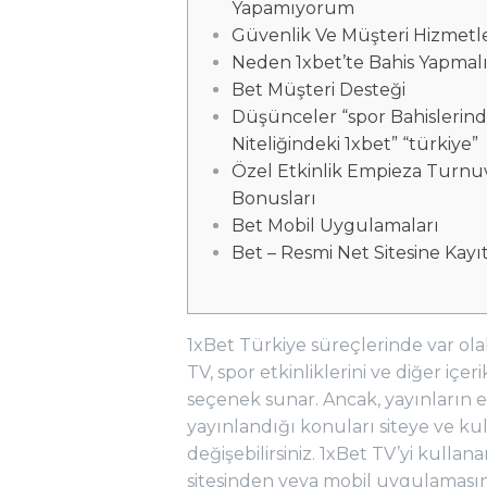
Yapamıyorum
Güvenlik Ve Müşteri Hizmetle
Neden 1xbet’te Bahis Yapmalı
Bet Müşteri Desteği
Düşünceler “spor Bahislerin
Niteliğindeki 1xbet” “türkiye”
Özel Etkinlik Empieza Turnu
Bonusları
Bet Mobil Uygulamaları
Bet – Resmi Net Sitesine Kayı
1xBet Türkiye süreçlerinde var olab
TV, spor etkinliklerini ve diğer içeri
seçenek sunar. Ancak, yayınların eri
yayınlandığı konuları siteye ve ku
değişebilirsiniz. 1xBet TV’yi kullan
sitesinden veya mobil uygulamasında