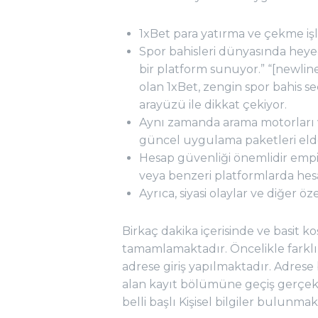
1xBet para yatırma ve çekme işl
Spor bahisleri dünyasında heyec
bir platform sunuyor.” “[newline
olan 1xBet, zengin spor bahis se
arayüzü ile dikkat çekiyor.
Aynı zamanda arama motorları 
güncel uygulama paketleri eld
Hesap güvenliği önemlidir empi
veya benzeri platformlarda hesa
Ayrıca, siyasi olaylar ve diğer öz
Birkaç dakika içerisinde ve basit ko
tamamlamaktadır. Öncelikle farklı
adrese giriş yapılmaktadır. Adrese
alan kayıt bölümüne geçiş gerçek
belli başlı Kişisel bilgiler bulunmak