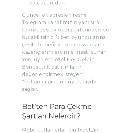
bir çözümdür.
Güncel ek adresleri resmi
Telegram kanalımızın yanı sıra
teknik destek operatörlerinden de
bulabilirsiniz. 1xbet, oyuncularına
çeşitli benefit ve promosyonlarla
kazançlarını artırma fırsatı sunar.
Yeni üyelere özel Hoş Geldin
Bonusu, ilk yatırımlarını
değerlendirmek isteyen”
“kullanıcılar için büyük fayda
sağlar.
Bet’ten Para Çekme
Şartları Nelerdir?
Mobil kullanıcılar için 1xbet„’in