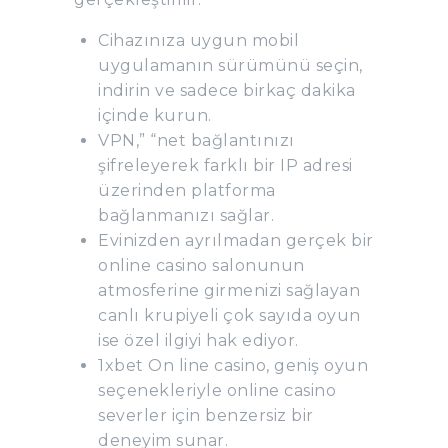
Cihazınıza uygun mobil
uygulamanın sürümünü seçin,
indirin ve sadece birkaç dakika
içinde kurun.
VPN,” “net bağlantınızı
şifreleyerek farklı bir IP adresi
üzerinden platforma
bağlanmanızı sağlar.
Evinizden ayrılmadan gerçek bir
online casino salonunun
atmosferine girmenizi sağlayan
canlı krupiyeli çok sayıda oyun
ise özel ilgiyi hak ediyor.
1xbet On line casino, geniş oyun
seçenekleriyle online casino
severler için benzersiz bir
deneyim sunar.