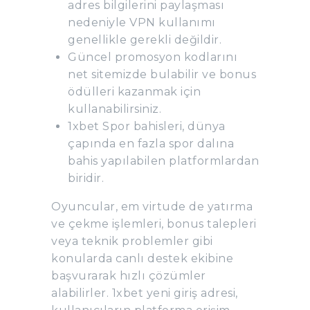
adres bilgilerini paylaşması
nedeniyle VPN kullanımı
genellikle gerekli değildir.
Güncel promosyon kodlarını
net sitemizde bulabilir ve bonus
ödülleri kazanmak için
kullanabilirsiniz.
1xbet Spor bahisleri, dünya
çapında en fazla spor dalına
bahis yapılabilen platformlardan
biridir.
Oyuncular, em virtude de yatırma
ve çekme işlemleri, bonus talepleri
veya teknik problemler gibi
konularda canlı destek ekibine
başvurarak hızlı çözümler
alabilirler. 1xbet yeni giriş adresi,