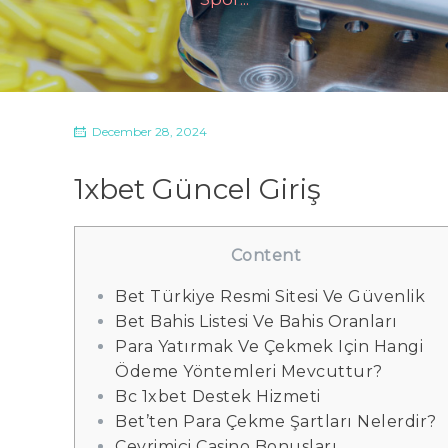
December 28, 2024
1xbet Güncel Giriş
Content
Bet Türkiye Resmi Sitesi Ve Güvenlik
Bet Bahis Listesi Ve Bahis Oranları
Para Yatırmak Ve Çekmek Için Hangi
Ödeme Yöntemleri Mevcuttur?
Bc 1xbet Destek Hizmeti
Bet’ten Para Çekme Şartları Nelerdir?
Çevrimiçi Casino Bonusları