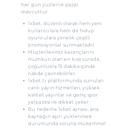
her gün yüzlerce pazar
mevcuttur.
1xbet, düzenli olarak hem yeni
kullanıcılara hem de hidup
oyunculara yönelik çeşitli
promosyonlar sunmaktadır.
Müşterilerimiz kazançlarını
mümkün olan en kısa sürede,
çoğunlukla 15 dakika içinde
nakde çevirebilirler.
1xbet tr platformunda sunulan
canlı yayın hizmetleri, yüksek
kaliteli yayınlar ve geniş spor
yelpazesi ile dikkat çeker.
Bu nedenle 1xbet aynası, ana
kaynağın aşırı yüklenmesi
durumunda soruna mükemmel