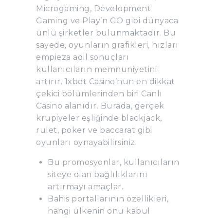
Microgaming, Development
Gaming ve Play’n GO gibi dünyaca
ünlü şirketler bulunmaktadır. Bu
sayede, oyunların grafikleri, hızları
empieza adil sonuçları
kullanıcıların memnuniyetini
artırır. 1xbet Casino’nun en dikkat
çekici bölümlerinden biri Canlı
Casino alanıdır. Burada, gerçek
krupiyeler eşliğinde blackjack,
rulet, poker ve baccarat gibi
oyunları oynayabilirsiniz.
Bu promosyonlar, kullanıcıların
siteye olan bağlılıklarını
artırmayı amaçlar.
Bahis portallarının özellikleri,
hangi ülkenin onu kabul