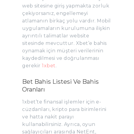
web sitesine giriş yapmakta zorluk
çekiyorsanız, engellemeyi
atlamanın birkaç yolu vardır. Mobil
uygulamaların kurulumuna ilişkin
ayrıntılı talimatlar website
sitesinde mevcuttur. Xbet’e bahis
oynamak için müşteri verilerinin
kaydedilmesi ve doğrulanması
gerekir
1xbet
.
Bet Bahis Listesi Ve Bahis
Oranları
1xbet’te finansal işlemler için e-
cüzdanları, kripto para birimlerini
ve hatta nakit parayı
kullanabilirsiniz. Ayrıca, oyun
sağlayıcıları arasında NetEnt,