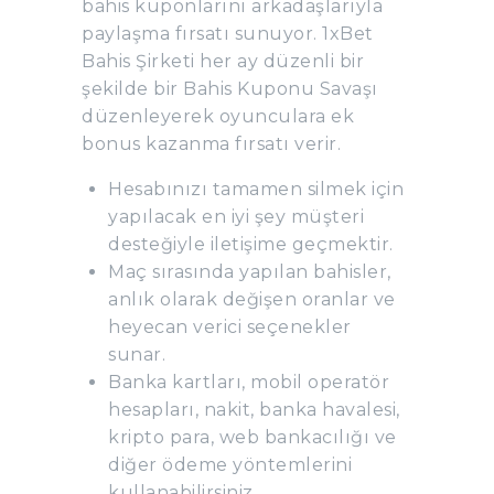
bahis kuponlarını arkadaşlarıyla
paylaşma fırsatı sunuyor. 1xBet
Bahis Şirketi her ay düzenli bir
şekilde bir Bahis Kuponu Savaşı
düzenleyerek oyunculara ek
bonus kazanma fırsatı verir.
Hesabınızı tamamen silmek için
yapılacak en iyi şey müşteri
desteğiyle iletişime geçmektir.
Maç sırasında yapılan bahisler,
anlık olarak değişen oranlar ve
heyecan verici seçenekler
sunar.
Banka kartları, mobil operatör
hesapları, nakit, banka havalesi,
kripto para, web bankacılığı ve
diğer ödeme yöntemlerini
kullanabilirsiniz.