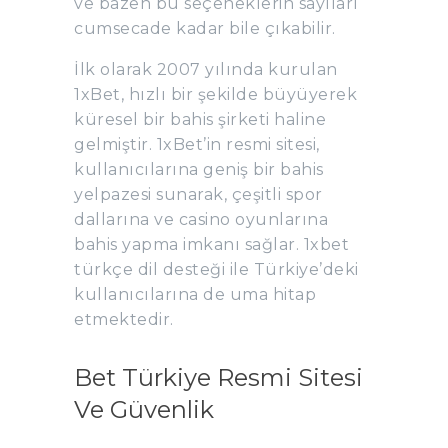
ve bazen bu seçeneklerin sayıları
cumsecade kadar bile çıkabilir.
İlk olarak 2007 yılında kurulan
1xBet, hızlı bir şekilde büyüyerek
küresel bir bahis şirketi haline
gelmiştir. 1xBet’in resmi sitesi,
kullanıcılarına geniş bir bahis
yelpazesi sunarak, çeşitli spor
dallarına ve casino oyunlarına
bahis yapma imkanı sağlar. 1xbet
türkçe dil desteği ile Türkiye’deki
kullanıcılarına de uma hitap
etmektedir.
Bet Türkiye Resmi Sitesi
Ve Güvenlik