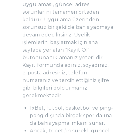
uygulaması, güncel adres
sorunlarını tamamen ortadan
kaldırır. Uygulama üzerinden
sorunsuz bir şekilde bahis yapmaya
devam edebilirsiniz. Üyelik
işlemlerini başlatmak için ana
sayfada yer alan “Kayıt Ol”
butonuna tıklamanız yeterlidir.
Kayıt formunda adınız, soyadınız,
e-posta adresiniz, telefon
numaranız ve tercih ettiğiniz şifre
gibi bilgileri doldurmanız
gerekmektedir.
1xBet, futbol, basketbol ve ping-
pong dışında birçok spor dalına
da bahis yapma imkanı sunar.
Ancak, 1x bet„’in sürekli güncel