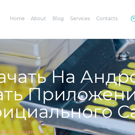
HOME
Home
About
Blog
Services
Contacts
ABOUT
BLOG
SERVICES
CONTACTS
качать На Андр
ать Приложени
фициального С
“1xbet Скачать На...