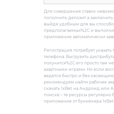
Для совершения ставок невозм
пополнить депозит а заключить
выйдя удобным для вы способом
предполагаемых%2C и выполнить
приложение автоматически зав
Регистрация потребует указать
телефона. Выгрузить дистрибути
получится%2C его просто там н
азартными играми. Но если восп
ведется быстро и без касающих
рекомендуем найти рабочее зер
скачать 1xBet на Андроид или 
поиске – те ресурсы регулярн
приложение от букмекера 1xBet