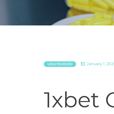
January 1, 202
UNCATEGORIZED
1xbet 