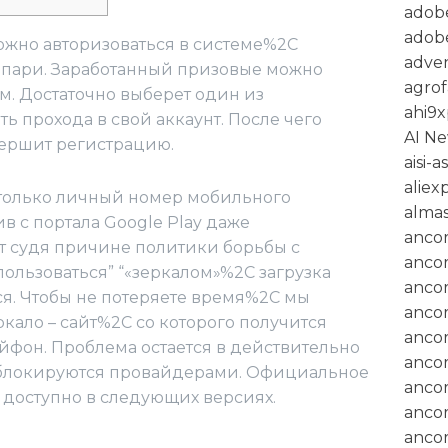
adobe
adobe
ожно авторизоваться в системе%2C
adven
 пари. Заработанный призовые можно
agrof
. Достаточно выберет один из
ahi9
 прохода в свой аккаунт. После чего
AI N
ершит регистрацию.
aisi-a
aliex
 только личный номер мобильного
alma
в с портала Google Play даже
ancor
ет судя причине политики борьбы с
ancor
ользоваться” “«зеркалом»%2C загрузка
ancor
ся. Чтобы не потеряете время%2C мы
ancor
кало – сайт%2C со которого получится
ancor
Айфон. Проблема остается в действительно
ancor
о блокируются провайдерами. Официальное
ancor
 доступно в следующих версиях.
ancor
ancor