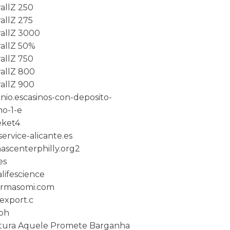
allZ 250
allZ 275
allZ 3000
allZ 50%
allZ 750
allZ 800
allZ 900
nio.escasinos-con-deposito-
o-1-e
eket4
ervice-alicante.es
ascenterphilly.org2
es
alifescience
iermasomi.com
-export.c
bh
tura Aquele Promete Barganha