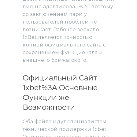
вид но адаптирован%2C поэтому
со заключением пари у
пользователей проблем не
возникает. Рабочее зеркало
1xBet является точностью
копией официального сайта с
сохранением функционала и
внешнего бомжатского.
Официальный Сайт
1xbet%3A Основные
Функции же
Возможности
Оба файла идут специалистам
технической поддержки 1xbet.
Они могло проверить данные а