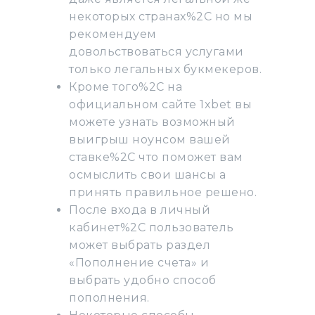
некоторых странах%2C но мы
рекомендуем
довольствоваться услугами
только легальных букмекеров.
Кроме того%2C на
официальном сайте 1xbet вы
можете узнать возможный
выигрыш ноунсом вашей
ставке%2C что поможет вам
осмыслить свои шансы а
принять правильное решено.
После входа в личный
кабинет%2C пользователь
может выбрать раздел
«Пополнение счета» и
выбрать удобно способ
пополнения.