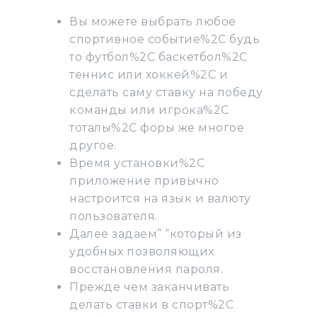
Вы можете выбрать любое
спортивное событие%2C будь
то футбол%2C баскетбол%2C
теннис или хоккей%2C и
сделать саму ставку на победу
команды или игрока%2C
тоталы%2C форы же многое
другое.
Время установки%2C
приложение привычно
настроится на язык и валюту
пользователя.
Далее задаем” “который из
удобных позволяющих
восстановления пароля.
Прежде чем заканчивать
делать ставки в спорт%2C