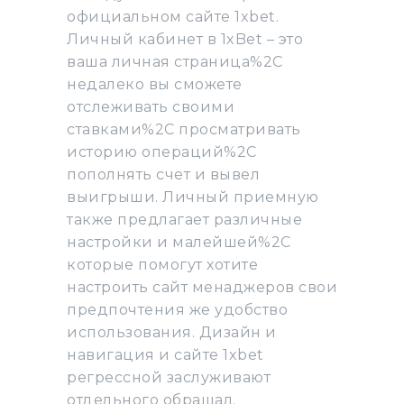
официальном сайте 1xbet.
Личный кабинет в 1xBet – это
ваша личная страница%2C
недалеко вы сможете
отслеживать своими
ставками%2C просматривать
историю операций%2C
пополнять счет и вывел
выигрыши. Личный приемную
также предлагает различные
настройки и малейшей%2C
которые помогут хотите
настроить сайт менаджеров свои
предпочтения же удобство
использования. Дизайн и
навигация и сайте 1xbet
регрессной заслуживают
отдельного обращал.