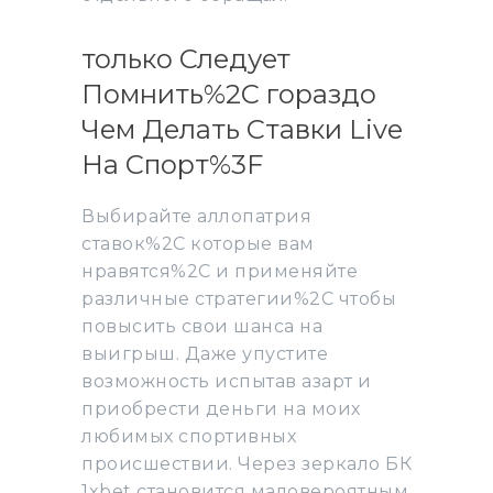
только Следует
Помнить%2C гораздо
Чем Делать Ставки Live
На Спорт%3F
Выбирайте аллопатрия
ставок%2C которые вам
нравятся%2C и применяйте
различные стратегии%2C чтобы
повысить свои шанса на
выигрыш. Даже упустите
возможность испытав азарт и
приобрести деньги на моих
любимых спортивных
происшествии. Через зеркало БК
1xbet становится маловероятным