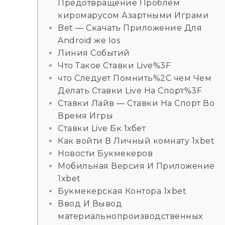
Предотвращение Проблем
киромарусом Азартными Играми
Bet — Скачать Приложение Для
Android же Іos
Линия Событий
Что Такое Ставки Live%3F
что Следует Помнить%2C чем Чем
Делать Ставки Live На Спорт%3F
Ставки Лайв — Ставки На Спорт Во
Время Игры
Ставки Live Бк 1хбет
Как войти В Личный комнату 1xbet
Новости Букмекеров
Мобильная Версия И Приложение
1xbet
Букмекерская Контора 1xbet
Ввод И Вывод
материальнопроизводственных