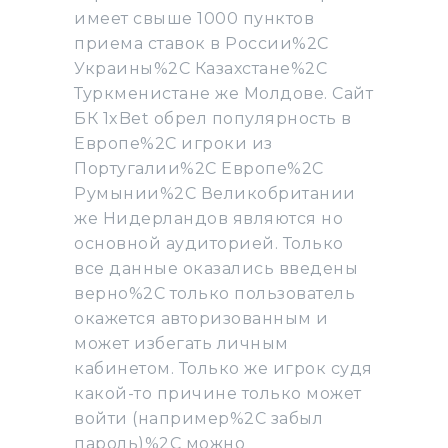
имеет свыше 1000 пунктов
приема ставок в России%2C
Украины%2C Казахстане%2C
Туркменистане же Молдове. Сайт
БК 1xBet обрел популярность в
Европе%2C игроки из
Португалии%2C Европе%2C
Румынии%2C Великобритании
же Нидерландов являются но
основной аудиторией. Только
все данные оказались введены
верно%2C только пользователь
окажется авторизованным и
может избегать личным
кабинетом. Только же игрок судя
какой-то причине только может
войти (например%2C забыл
пароль)%2C можно