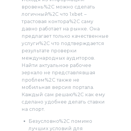
вровень%2C можно сделать
логичный%2C что 1xbet –
трастовая контора%2C саму
давно работает на рынке. Она
предлагает только качественные
услуги%2C что подтверждается
результате проверки
международных аудиторов.
Найти актуальное рабочее
зеркало не представлявшая
проблем%2C также не
мобильная версия портала.
Каждый сам решаю%2C как ему
сделано удобнее делать ставки
на спорт.
Безусловно%2C помимо
лучших условий для