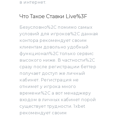
в интернет.
Что Такое Ставки Live%3F
Безусловно%2C помимо самых
условий для игроков%2C данная
контора рекомендует своим
клиентам довольно удобный
функционал%2C только сервис
высокого ниже. В частности%2C
сразу после регистрации беттер
получает доступ же личный
кабинет. Регистрация не
отнимет у игрока много
времени%2C а вот менаджеру
входом в личных кабинет порой
существует трудности. 1xbet
рекомендует своим