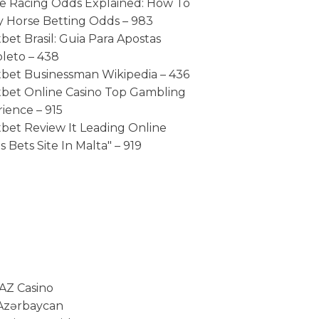
e Racing Odds Explained: How To
 Horse Betting Odds – 983
bet Brasil: Guia Para Apostas
leto – 438
bet Businessman Wikipedia – 436
bet Online Casino Top Gambling
ience – 915
bet Review It Leading Online
s Bets Site In Malta" – 919
AZ Casino
 Azərbaycan