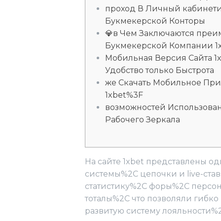
проход В Личный кабинет
Букмекерской Конторы
💎в Чем Заключаются преи
Букмекерской Компании 1
Мобильная Версия Сайта 1
Удобство только Быстрота
же Скачать Мобильное Пр
1xbet%3F
возможностей Использова
Рабочего Зеркала
На сайте 1xbet представлены 
системы%2C цепочки и live-ставк
статистику%2C форы%2C персон
тоталы%2C что позволяли гибко 
развитую систему лояльности%