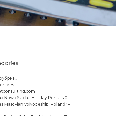
egories
з рубрики
orcv.es
setconsulting.com
a Nowa Sucha Holiday Rentals &
 Masovian Voivodeship, Poland" –