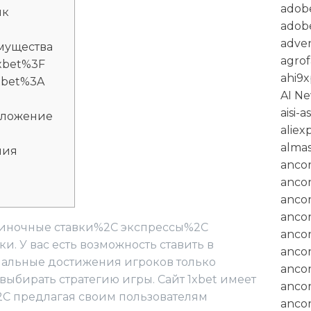
adobe
ик
adobe
adven
мущества
agrof
xbet%3F
ahi9
xbet%3A
AI N
aisi-a
иложение
aliex
alma
ния
ancor
ancor
ancor
ancor
одиночные ставки%2C экспрессы%2C
ancor
и. У вас есть возможность ставить в
ancor
альные достижения игроков только
ancor
выбирать стратегию игры. Сайт 1xbet имеет
ancor
2C предлагая своим пользователям
ancor