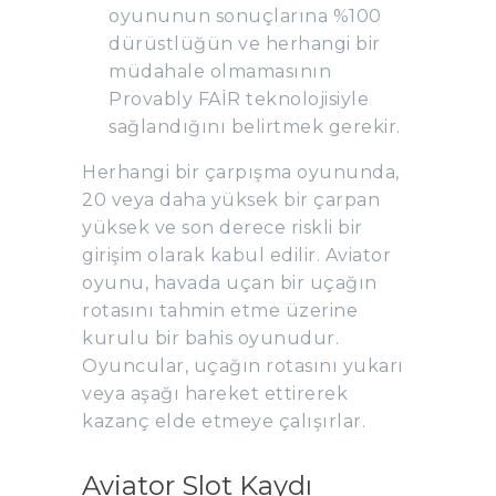
oyununun sonuçlarına %100
dürüstlüğün ve herhangi bir
müdahale olmamasının
Provably FAİR teknolojisiyle
sağlandığını belirtmek gerekir.
Herhangi bir çarpışma oyununda,
20 veya daha yüksek bir çarpan
yüksek ve son derece riskli bir
girişim olarak kabul edilir. Aviator
oyunu, havada uçan bir uçağın
rotasını tahmin etme üzerine
kurulu bir bahis oyunudur.
Oyuncular, uçağın rotasını yukarı
veya aşağı hareket ettirerek
kazanç elde etmeye çalışırlar.
Aviator Slot Kaydı