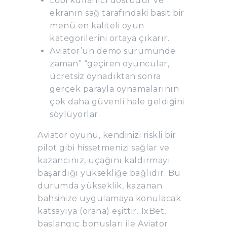
Lobi kullanıcı dostudur ve
ekranın sağ tarafındaki basit bir
menü en kaliteli oyun
kategorilerini ortaya çıkarır.
Aviator’un demo sürümünde
zaman” “geçiren oyuncular,
ücretsiz oynadıktan sonra
gerçek parayla oynamalarının
çok daha güvenli hale geldiğini
söylüyorlar.
Aviator oyunu, kendinizi riskli bir
pilot gibi hissetmenizi sağlar ve
kazancınız, uçağını kaldırmayı
başardığı yüksekliğe bağlıdır. Bu
durumda yükseklik, kazanan
bahsinize uygulamaya konulacak
katsayıya (orana) eşittir. 1xBet,
başlangıç bonusları ile Aviator