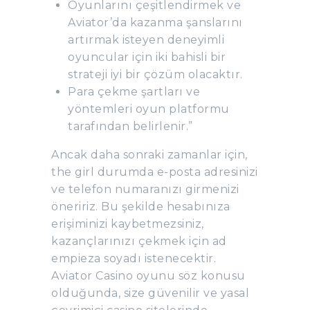
Oyunlarını çeşitlendirmek ve
Aviator’da kazanma şanslarını
artırmak isteyen deneyimli
oyuncular için iki bahisli bir
strateji iyi bir çözüm olacaktır.
Para çekme şartları ve
yöntemleri oyun platformu
tarafından belirlenir.”
Ancak daha sonraki zamanlar için,
the girl durumda e-posta adresinizi
ve telefon numaranızı girmenizi
öneririz. Bu şekilde hesabınıza
erişiminizi kaybetmezsiniz,
kazançlarınızı çekmek için ad
empieza soyadı istenecektir.
Aviator Casino oyunu söz konusu
olduğunda, size güvenilir ve yasal