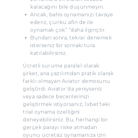
kalacağını bile düşünmeyin.
Ancak, bahis oynamanızı tavsiye
ederiz, çünkü afin de ile
oynamak çok” “daha ilginçtir.
Bundan sonra, tekrar denemek
isterseniz bir sonraki tura
katılabilirsiniz.
Ücretli sürüme paralel olarak
şirket, ana yazılımdan pratik olarak
farklı olmayan Aviator demosunu
geliştirdi. Aviator’da yeniyseniz
veya sadece becerilerinizi
geliştirmek istiyorsanız, 1xbet’teki
trial oynama özelliğini
deneyebilirsiniz. Bu, herhangi bir
gerçek parayı riske atmadan
oyunu ücretsiz oynamanıza izin