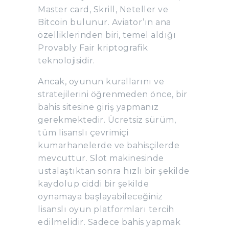
Master card, Skrill, Neteller ve
Bitcoin bulunur. Aviator’ın ana
özelliklerinden biri, temel aldığı
Provably Fair kriptografik
teknolojisidir.
Ancak, oyunun kurallarını ve
stratejilerini öğrenmeden önce, bir
bahis sitesine giriş yapmanız
gerekmektedir. Ücretsiz sürüm,
tüm lisanslı çevrimiçi
kumarhanelerde ve bahisçilerde
mevcuttur. Slot makinesinde
ustalaştıktan sonra hızlı bir şekilde
kaydolup ciddi bir şekilde
oynamaya başlayabileceğiniz
lisanslı oyun platformları tercih
edilmelidir. Sadece bahis yapmak