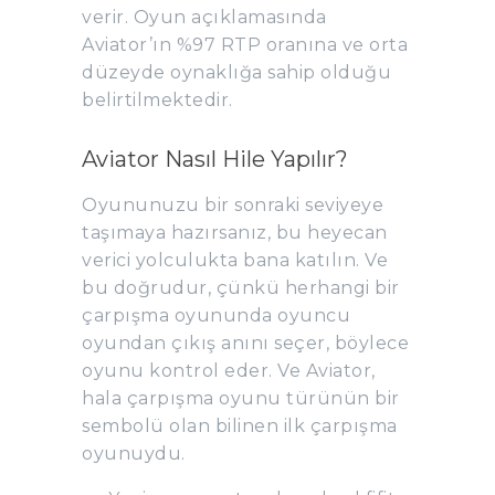
verir. Oyun açıklamasında
Aviator’ın %97 RTP oranına ve orta
düzeyde oynaklığa sahip olduğu
belirtilmektedir.
Aviator Nasıl Hile Yapılır?
Oyununuzu bir sonraki seviyeye
taşımaya hazırsanız, bu heyecan
verici yolculukta bana katılın. Ve
bu doğrudur, çünkü herhangi bir
çarpışma oyununda oyuncu
oyundan çıkış anını seçer, böylece
oyunu kontrol eder. Ve Aviator,
hala çarpışma oyunu türünün bir
sembolü olan bilinen ilk çarpışma
oyunuydu.