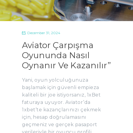
December 31, 2024
Aviator Çarpışma
Oyununda Nasıl
Oynanır Ve Kazanılır”
Yani, oyun yolculuğunuza
başlamak için güvenli empieza
kaliteli bir joe istiyorsanız, 1xBet
faturaya uyuyor. Aviator’da
1xbet’te kazançlarınızı çekmek
için, hesap doğrulamasını
geçmeniz ve gerçek pasaport
verileriyle bir oyuncu profili