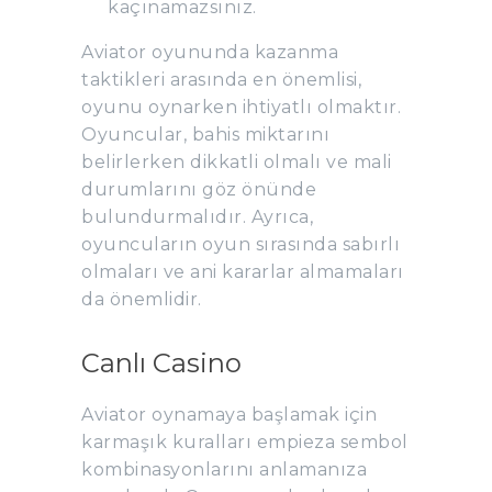
kaçınamazsınız.
Aviator oyununda kazanma
taktikleri arasında en önemlisi,
oyunu oynarken ihtiyatlı olmaktır.
Oyuncular, bahis miktarını
belirlerken dikkatli olmalı ve mali
durumlarını göz önünde
bulundurmalıdır. Ayrıca,
oyuncuların oyun sırasında sabırlı
olmaları ve ani kararlar almamaları
da önemlidir.
Canlı Casino
Aviator oynamaya başlamak için
karmaşık kuralları empieza sembol
kombinasyonlarını anlamanıza