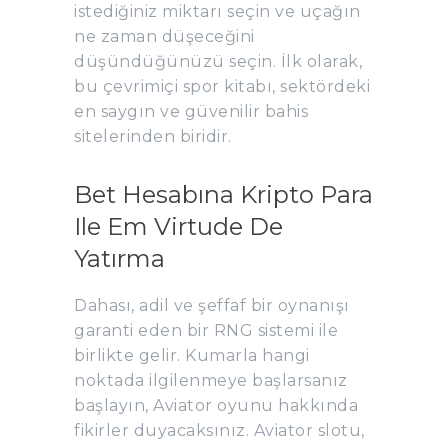
istediğiniz miktarı seçin ve uçağın
ne zaman düşeceğini
düşündüğünüzü seçin. İlk olarak,
bu çevrimiçi spor kitabı, sektördeki
en saygın ve güvenilir bahis
sitelerinden biridir.
Bet Hesabına Kripto Para
Ile Em Virtude De
Yatırma
Dahası, adil ve şeffaf bir oynanışı
garanti eden bir RNG sistemi ile
birlikte gelir. Kumarla hangi
noktada ilgilenmeye başlarsanız
başlayın, Aviator oyunu hakkında
fikirler duyacaksınız. Aviator slotu,