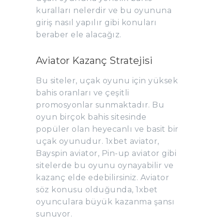
kuralları nelerdir ve bu oyununa
giriş nasıl yapılır gibi konuları
beraber ele alacağız.
Aviator Kazanç Stratejisi
Bu siteler, uçak oyunu için yüksek
bahis oranları ve çeşitli
promosyonlar sunmaktadır. Bu
oyun birçok bahis sitesinde
popüler olan heyecanlı ve basit bir
uçak oyunudur. 1xbet aviator,
Bayspin aviator, Pin-up aviator gibi
sitelerde bu oyunu oynayabilir ve
kazanç elde edebilirsiniz. Aviator
söz konusu olduğunda, 1xbet
oyunculara büyük kazanma şansı
sunuyor.