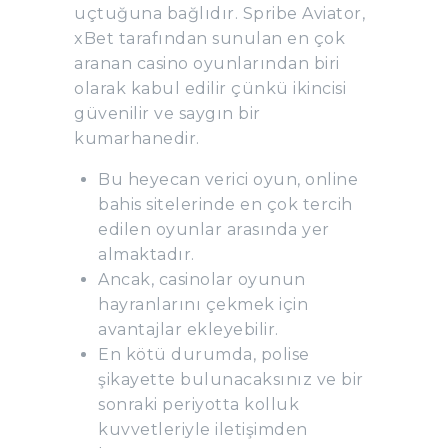
uçtuğuna bağlıdır. Spribe Aviator,
xBet tarafından sunulan en çok
aranan casino oyunlarından biri
olarak kabul edilir çünkü ikincisi
güvenilir ve saygın bir
kumarhanedir.
Bu heyecan verici oyun, online
bahis sitelerinde en çok tercih
edilen oyunlar arasında yer
almaktadır.
Ancak, casinolar oyunun
hayranlarını çekmek için
avantajlar ekleyebilir.
En kötü durumda, polise
şikayette bulunacaksınız ve bir
sonraki periyotta kolluk
kuvvetleriyle iletişimden