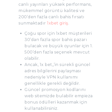
canlı yayınları yüksek performans,
mükemmel görüntü kalitesi ve
200’den fazla canlı bahis fırsatı
sunmaktadır
1xbet giriş
.
Çoğu spor için 1xbet müşterileri
30’dan fazla spor bahis pazarı
bulacak ve büyük oyunlar için 1.
500’den fazla seçenek mevcut
olabilir.
Ancak, 1x bet„’in sürekli güncel
adres bilgilerini paylaşması
nedeniyle VPN kullanımı
genellikle gerekli değildir.
Güncel promosyon kodlarını
web sitemizde bulabilir empieza
bonus ödülleri kazanmak için
kullanabilirsiniz.