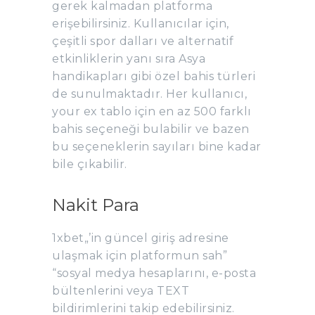
gerek kalmadan platforma
erişebilirsiniz. Kullanıcılar için,
çeşitli spor dalları ve alternatif
etkinliklerin yanı sıra Asya
handikapları gibi özel bahis türleri
de sunulmaktadır. Her kullanıcı,
your ex tablo için en az 500 farklı
bahis seçeneği bulabilir ve bazen
bu seçeneklerin sayıları bine kadar
bile çıkabilir.
Nakit Para
1xbet„’in güncel giriş adresine
ulaşmak için platformun sah”
“sosyal medya hesaplarını, e-posta
bültenlerini veya TEXT
bildirimlerini takip edebilirsiniz.