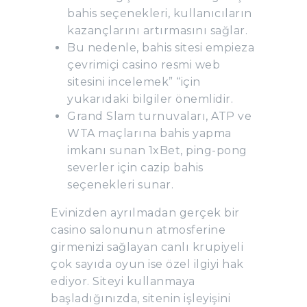
bahis seçenekleri, kullanıcıların
kazançlarını artırmasını sağlar.
Bu nedenle, bahis sitesi empieza
çevrimiçi casino resmi web
sitesini incelemek” “için
yukarıdaki bilgiler önemlidir.
Grand Slam turnuvaları, ATP ve
WTA maçlarına bahis yapma
imkanı sunan 1xBet, ping-pong
severler için cazip bahis
seçenekleri sunar.
Evinizden ayrılmadan gerçek bir
casino salonunun atmosferine
girmenizi sağlayan canlı krupiyeli
çok sayıda oyun ise özel ilgiyi hak
ediyor. Siteyi kullanmaya
başladığınızda, sitenin işleyişini