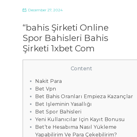
December 27, 2024
“bahis Şirketi Online
Spor Bahisleri Bahis
Şirketi 1xbet Com
Content
Nakit Para
Bet Vpn
Bet Bahis Oranları Empieza Kazançlar
Bet Işleminin Yasallığı
Bet Spor Bahisleri
Yeni Kullanıcılar Için Kayıt Bonusu
Bet’te Hesabıma Nasıl Yükleme
Yapabilirim Ve Para Çekebilirim?