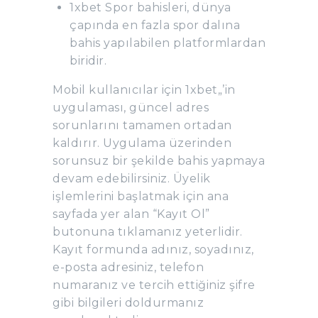
1xbet Spor bahisleri, dünya
çapında en fazla spor dalına
bahis yapılabilen platformlardan
biridir.
Mobil kullanıcılar için 1xbet„’in
uygulaması, güncel adres
sorunlarını tamamen ortadan
kaldırır. Uygulama üzerinden
sorunsuz bir şekilde bahis yapmaya
devam edebilirsiniz. Üyelik
işlemlerini başlatmak için ana
sayfada yer alan “Kayıt Ol”
butonuna tıklamanız yeterlidir.
Kayıt formunda adınız, soyadınız,
e-posta adresiniz, telefon
numaranız ve tercih ettiğiniz şifre
gibi bilgileri doldurmanız