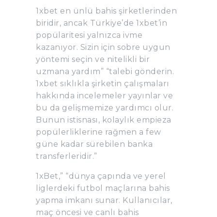
1xbet en ünlü bahis şirketlerinden
biridir, ancak Türkiye’de 1xbet’in
popülaritesi yalnızca ivme
kazanıyor. Sizin için sobre uygun
yöntemi seçin ve nitelikli bir
uzmana yardım” “talebi gönderin.
1xbet sıklıkla şirketin çalışmaları
hakkında incelemeler yayınlar ve
bu da gelişmemize yardımcı olur.
Bunun istisnası, kolaylık empieza
popülerliklerine rağmen a few
güne kadar sürebilen banka
transferleridir.”
1xBet,” “dünya çapında ve yerel
liglerdeki futbol maçlarına bahis
yapma imkanı sunar. Kullanıcılar,
maç öncesi ve canlı bahis