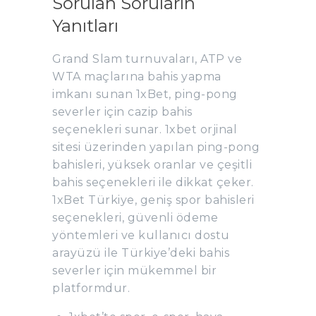
Sorulan Soruların
Yanıtları
Grand Slam turnuvaları, ATP ve
WTA maçlarına bahis yapma
imkanı sunan 1xBet, ping-pong
severler için cazip bahis
seçenekleri sunar. 1xbet orjinal
sitesi üzerinden yapılan ping-pong
bahisleri, yüksek oranlar ve çeşitli
bahis seçenekleri ile dikkat çeker.
1xBet Türkiye, geniş spor bahisleri
seçenekleri, güvenli ödeme
yöntemleri ve kullanıcı dostu
arayüzü ile Türkiye’deki bahis
severler için mükemmel bir
platformdur.