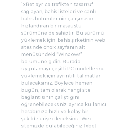
1xBet ayrıca trafikten tasarruf
sağlayan, bahis listeleri ve canlı
bahis bölümlerinin çalışmasını
hızlandıran bir masaüstü
sürümüne de sahiptir. Bu sürümü
yüklemek için, bahis şirketinin web
sitesinde choix sayfanın alt
menüsündeki “Windows”
bölümüne gidin. Burada
uygulamayı çeşitli PC modellerine
yüklemek için ayrıntılı talimatlar
bulacaksınız. Böylece hemen
bugün, tam olarak hangi site
bağlantısının çalıştığını
öğrenebileceksiniz; ayrıca kullanıcı
hesabınıza hızlı ve kolay bir
şekilde erişebileceksiniz. Web
sitemizde bulabileceğiniz 1xbet