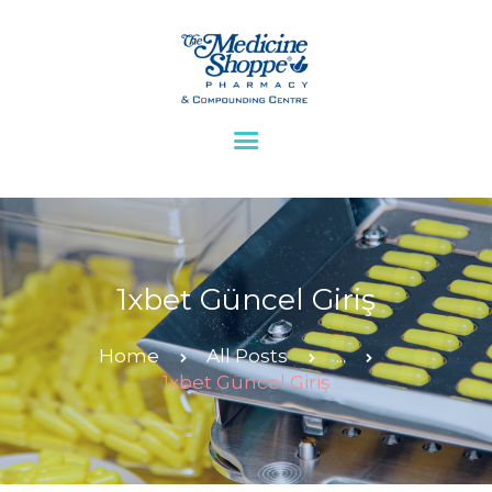
HOME
ABOUT
BLOG
SERVICES
CONTACTS
1xbet Güncel Giriş
Home
All Posts
...
1xbet Güncel Giriş