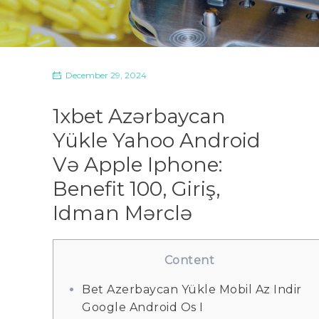
December 29, 2024
1xbet Azərbaycan
Yükle Yahoo Android
Və Apple Iphone:
Benefit 100, Giriş,
Idman Mərclə
Content
Bet Azerbaycan Yükle Mobil Az Indir
Google Android Os I