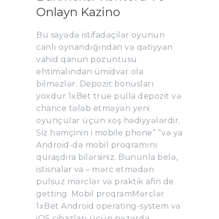
Onlayn Kazino
Bu sayədə istifadəçilər oyunun
canlı oynandığından və qətiyyən
vahid qanun pozuntusu
ehtimalından ümidvar ola
bilməzlər. Depozit bonusları
yoxdur 1xBet true pulla depozit və
chance tələb etməyən yeni
oyunçular üçün xoş hədiyyələrdir.
Siz həmçinin i mobile phone” “və ya
Android-də mobil proqramını
quraşdıra bilərsiniz. Bununla belə,
istisnalar va – mərc etmədən
pulsuz mərclər və praktik afin de
getting. Mobil proqramMərclər
1xBet Android operating-system və
iOS cihazları üçün nəzərdə