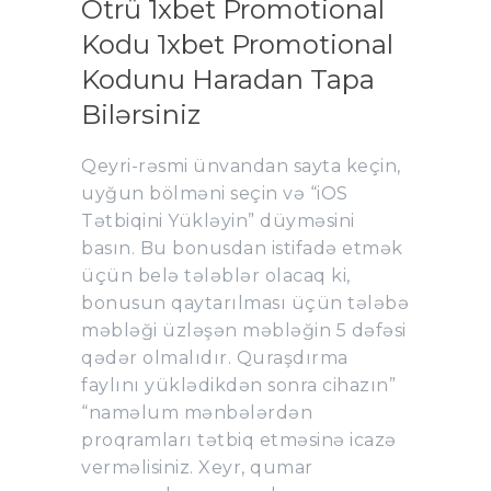
Ötrü 1xbet Promotional
Kodu 1xbet Promotional
Kodunu Haradan Tapa
Bilərsiniz
Qeyri-rəsmi ünvandan sayta keçin,
uyğun bölməni seçin və “iOS
Tətbiqini Yükləyin” düyməsini
basın. Bu bonusdan istifadə etmək
üçün belə tələblər olacaq ki,
bonusun qaytarılması üçün tələbə
məbləği üzləşən məbləğin 5 dəfəsi
qədər olmalıdır. Quraşdırma
faylını yüklədikdən sonra cihazın”
“naməlum mənbələrdən
proqramları tətbiq etməsinə icazə
verməlisiniz. Xeyr, qumar