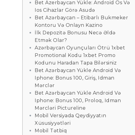
Bet Azerbaycan Yükle: Android Os Və
Ios Cihazlar Görə Asudə
Bet Azərbaycan – Etibarlı Bukmeker
Kontoru Və Onlayn Kazino
İlk Depozitə Bonusu Necə Əldə
Etmək Olar?
Azərbaycan Oyunçuları Ötrü 1xbet
Promotional Kodu 1xbet Promo
Kodunu Haradan Tapa Bilərsiniz
Bet Azərbaycan Yükle Android Və
Iphone: Bonus 100, Giriş, Idman
Mərclər
Bet Azərbaycan Yükle Android Və
Iphone: Bonus 100, Proloq, Idman
Mərcləri Pictureline
Mobil Versiyada Qeydiyyatın
Xüsusiyyətləri
Mobil Tətbiq