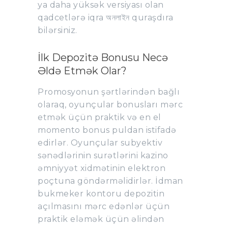
ya daha yüksək versiyası olan
qadcetlərə iqra অনলাইন quraşdıra
bilərsiniz.
İlk Depozitə Bonusu Necə
Əldə Etmək Olar?
Promosyonun şərtlərindən bağlı
olaraq, oyunçular bonusları mərc
etmək üçün praktik və en el
momento bonus puldan istifadə
edirlər. Oyunçular subyektiv
sənədlərinin surətlərini kazino
əmniyyət xidmətinin elektron
poçtuna göndərməlidirlər. İdman
bukmeker kontoru depozitin
açılmasını mərc edənlər üçün
praktik eləmək üçün əlindən