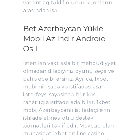
variant ag təklif olunur ki, onların
arasından isə
Bet Azerbaycan Yükle
Mobil Az Indir Android
Os I
İstənilən vaxt əsla bir məhdudiyyət
olmadan dilediyiniz oyunu seçə və
bahis edə bilərsiniz. Ayrıca, 1xbet
mobi-nin sadə və istifadəsi asan
interfeysi sayəsində hər kəs
rahatlıqla istifadə edə bilər. 1xbet
mobi, Azərbaycanlı istifadəçilərin
istifadə etməsi ötrü dəstək
xidmətləri təklif edir. Mövcud olan
münasibət 1xbet on line casino