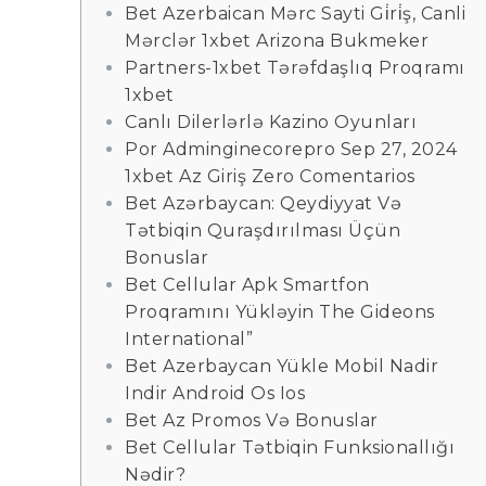
Bet Azerbaican Mərc Sayti Gi̇ri̇ş, Canli
Mərclər 1xbet Arizona Bukmeker
Partners-1xbet Tərəfdaşlıq Proqramı
1xbet
Canlı Dilerlərlə Kazino Oyunları
Por Adminginecorepro Sep 27, 2024
1xbet Az Giriş Zero Comentarios
Bet Azərbaycan: Qeydiyyat Və
Tətbiqin Quraşdırılması Üçün
Bonuslar
Bet Cellular Apk Smartfon
Proqramını Yükləyin The Gideons
International”
Bet Azerbaycan Yükle Mobil Nadir
Indir Android Os Ios
Bet Az Promos Və Bonuslar
Bet Cellular Tətbiqin Funksionallığı
Nədir?