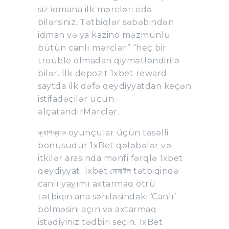
siz idmana ilk mərcləri edə
bilərsiniz. Tətbiqlər səbəbindən
idman və ya kazino məzmunlu
bütün canlı mərclər” “heç bir
trouble olmadan qiymətləndirilə
bilər. İlk depozit 1xbet reward
saytda ilk dəfə qeydiyyatdan keçən
istifadəçilər üçün
əlçatandırMərclər.
ক্যাশব্যাক oyunçular üçün təsəlli
bonusudur 1xBet qələbələr və
itkilər arasında mənfi fərqlə 1xbet
qeydiyyat. 1xbet মোবাইল tətbiqində
canlı yayımı axtarmaq ötrü
tətbiqin ana səhifəsindəki ‘Canlı’
bölməsini açın və axtarmaq
istədiyiniz tədbiri seçin. 1xBet