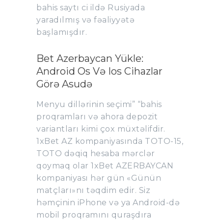
bahis saytı ci ildə Rusiyada
yaradılmış və fəaliyyətə
başlamışdır.
Bet Azerbaycan Yükle:
Android Os Və Ios Cihazlar
Görə Asudə
Menyu dillərinin seçimi” “bahis
proqramları və ahora depozit
variantları kimi çox müxtəlifdir.
1xBet AZ kompaniyasında TOTO-15,
TOTO dəqiq hesaba mərclər
qoymaq olar 1xBet AZERBAYCAN
kompaniyası hər gün «Günün
matçları»nı təqdim edir. Siz
həmçinin iPhone və ya Android-də
mobil proqramını quraşdıra