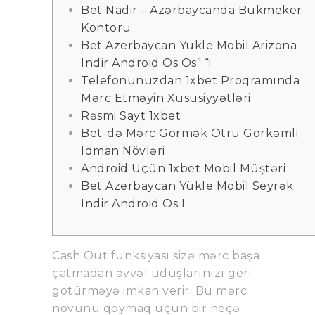
Bet Nadir – Azərbaycanda Bukmeker
Kontoru
Bet Azerbaycan Yükle Mobil Arizona
Indir Android Os Os” “i
Telefonunuzdan 1xbet Proqramında
Mərc Etməyin Xüsusiyyətləri
Rəsmi Sayt 1xbet
Bet-də Mərc Görmək Ötrü Görkəmli
Idman Növləri
Android Üçün 1xbet Mobil Müştəri
Bet Azerbaycan Yükle Mobil Seyrək
Indir Android Os I
Cash Out funksiyası sizə mərc başa
çatmadan əvvəl uduşlarınızı geri
götürməyə imkan verir. Bu mərc
növünü qoymaq üçün bir neçə