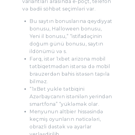
variantları arasında e-poçt, telefon
və bədii söhbət seçimləri var.
Bu saytın bonuslarına qeydiyyat
bonusu, Halloween bonusu,
Yeni il bonusu,” “istifadəçinin
doğum günü bonusu, saytın
ildönümü və s.
Fərq, istər 1xbet arizona mobil
tətbiqetmədən istərsə də mobil
brauzerdən bahis istəsən tapıla
bilməz.
“1xBet yukle tətbiqini
Azərbaycanın istənilən yerindən
smartfona” “yükləmək olar.
Menyunun altbier hissəsində
keçmiş oyunların nəticələri,
obrazli dəstək və ayarlar
yerləşdirilib.