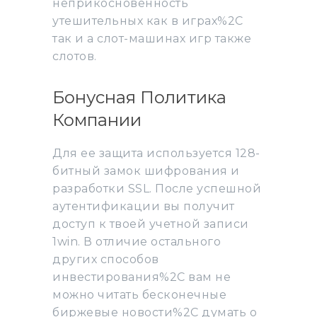
неприкосновенность
утешительных как в играх%2C
так и а слот-машинах игр также
слотов.
Бонусная Политика
Компании
Для ее защита используется 128-
битный замок шифрования и
разработки SSL. После успешной
аутентификации вы получит
доступ к твоей учетной записи
1win. В отличие остального
других способов
инвестирования%2C вам не
можно читать бесконечные
биржевые новости%2C думать о