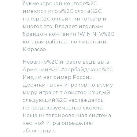
букмекерской конторе%2C
имеются игры%2C слоты%2C
покер%2C онлайн кинотеатр и
многое это. Владеет игровым
брендом компания 1WIN N. V.%2C
которая работает по лицензии
Кюрасао.
Неважно%2C играете ведь вы в
Армении%2C Азербайджане%2C
Индии например России.
Десятки тысяч игроков по всему
миру играют в Авиатор каждый
следующий%2C наслаждаясь
непредсказуемостью сюжета.
Наша интегрированная система
честной игры определяет
абсолютную