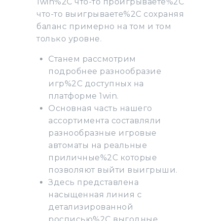
1win%2C что-то проигрываете%2C
что-то выигрываете%2C сохраняя
баланс примерно на том и том
только уровне.
Станем рассмотрим
подробнее разнообразие
игр%2C доступных на
платформе 1win.
Основная часть нашего
ассортимента составляли
разнообразные игровые
автоматы на реальные
приличные%2C которые
позволяют выйти выигрыши.
Здесь представлена
насыщенная линия с
детализированной
росписью%2C выгодные