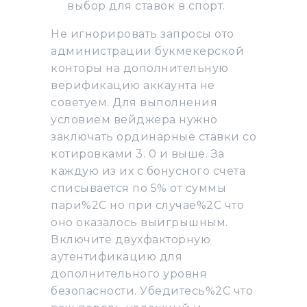
выбор для ставок в спорт.
Не игнорировать запросы ото
администрации букмекерской
конторы на дополнительную
верификацию аккаунта не
советуем. Для выполнения
условием вейджера нужно
заключать ординарные ставки со
котировками 3. 0 и выше. За
каждую из их с бонусного счета
списывается по 5% от суммы
пари%2C но при случае%2C что
оно оказалось выигрышным.
Включите двухфакторную
аутентификацию для
дополнительного уровня
безопасности. Убедитесь%2C что