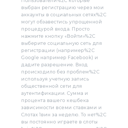
Пользователи%2C которые
выбран регистрацию через мои
аккаунты в социальных сетях%2C
могут обзавестись упрощенной
процедурой входа. Просто
нажмите кнопку «Войти»%2C
выберите социальную сеть для
регистрации (например%2C
Google например Facebook) и
дадите разрешение. Вход
происходило без проблем%2C
используя учетную запись
общественной сети для
аутентификации. Сумма и
процента вашего кешбека
зависимости всеми ставками и
Слотах 1вин за неделю. То нет%2C
вы постоянно играете в слоты