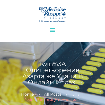
HOME
ABOUT
BLOG
SERVICES
CONTACTS
1win%3A
Олицетворение
Азарта же Удачи В
Онлайн Играх”
Home
All Posts
...
1win%3A Олицетворение...