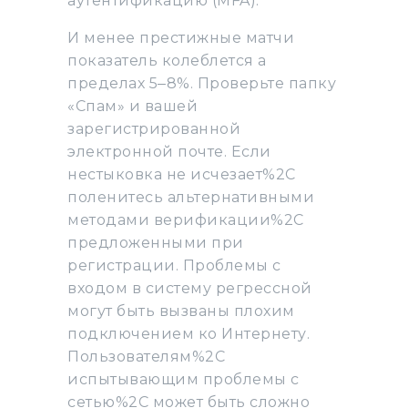
аутентификацию (MFA).
И менее престижные матчи
показатель колеблется а
пределах 5‒8%. Проверьте папку
«Спам» и вашей
зарегистрированной
электронной почте. Если
нестыковка не исчезает%2C
поленитесь альтернативными
методами верификации%2C
предложенными при
регистрации. Проблемы с
входом в систему регрессной
могут быть вызваны плохим
подключением ко Интернету.
Пользователям%2C
испытывающим проблемы с
сетью%2C может быть сложно