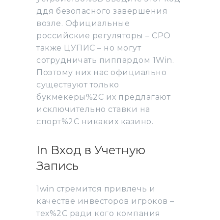
ддя безопасного завершения
возле. Официальные
российские регуляторы – СРО
также ЦУПИС – но могут
сотрудничать пиппардом 1Win.
Поэтому них нас официально
существуют только
букмекеры%2C их предлагают
исключительно ставки на
спорт%2C никаких казино.
In Вход в Учетную
Запись
1win стремится привлечь и
качестве инвесторов игроков –
тех%2C ради кого компания