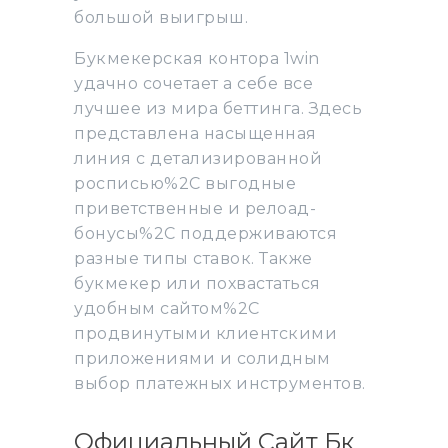
большой выигрыш.
Букмекерская контора 1win
удачно сочетает а себе все
лучшее из мира беттинга. Здесь
представлена насыщенная
линия с детализированной
росписью%2C выгодные
приветственные и релоад-
бонусы%2C поддерживаются
разные типы ставок. Также
букмекер или похвастаться
удобным сайтом%2C
продвинутыми клиентскими
приложениями и солидным
выбор платежных инструментов.
Официальный Сайт Бк