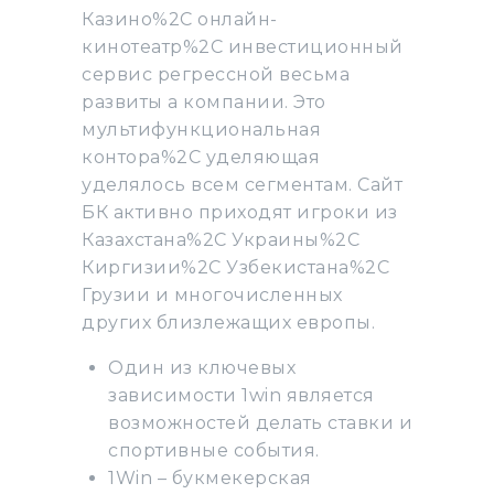
Казино%2C онлайн-
кинотеатр%2C инвестиционный
сервис регрессной весьма
развиты а компании. Это
мультифункциональная
контора%2C уделяющая
уделялось всем сегментам. Сайт
БК активно приходят игроки из
Казахстана%2C Украины%2C
Киргизии%2C Узбекистана%2C
Грузии и многочисленных
других близлежащих европы.
Один из ключевых
зависимости 1win является
возможностей делать ставки и
спортивные события.
1Win – букмекерская