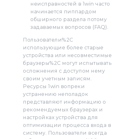
неисправностей в 1win часто
начинается пиппардом
обширного раздела потому
задаваемых вопросов (FAQ).
Пользователи%2C
использующие более старые
устройства или несовместимые
браузеры%2C могут испытывать
осложнения с доступом нему
своим учетным записям.
Ресурсы 1win вопреки
устранению неполадок
представляют информацию о
рекомендуемых браузерах и
настройках устройства для
оптимизации процесса входа в
систему. Пользователи всегда