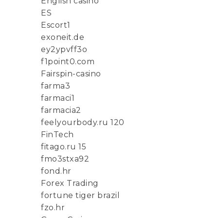
English casino
ES
Escort1
exoneit.de
ey2ypvff3o
f1point0.com
Fairspin-casino
farma3
farmaci1
farmacia2
feelyourbody.ru 120
FinTech
fitago.ru 15
fmo3stxa92
fond.hr
Forex Trading
fortune tiger brazil
fzo.hr