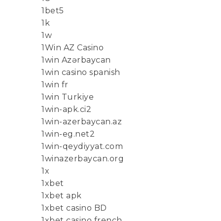
1bet5
1k
1w
1Win AZ Casino
1win Azərbaycan
1win casino spanish
1win fr
1win Turkiye
1win-apk.ci2
1win-azerbaycan.az
1win-eg.net2
1win-qeydiyyat.com
1winazerbaycan.org
1x
1xbet
1xbet apk
1xbet casino BD
1xbet casino french