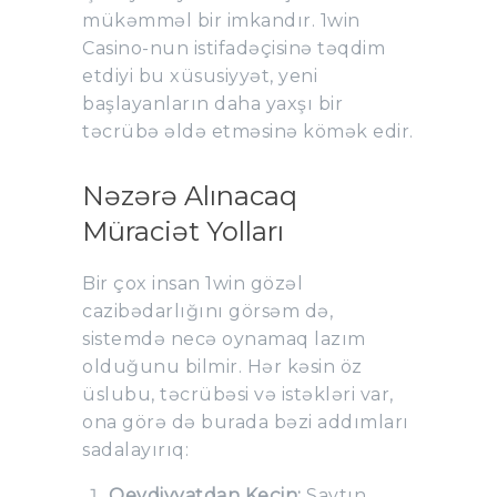
mükəmməl bir imkandır. 1win
Casino-nun istifadəçisinə təqdim
etdiyi bu xüsusiyyət, yeni
başlayanların daha yaxşı bir
təcrübə əldə etməsinə kömək edir.
Nəzərə Alınacaq
Müraciət Yolları
Bir çox insan 1win gözəl
cazibədarlığını görsəm də,
sistemdə necə oynamaq lazım
olduğunu bilmir. Hər kəsin öz
üslubu, təcrübəsi və istəkləri var,
ona görə də burada bəzi addımları
sadalayırıq:
Qeydiyyatdan Keçin:
Saytın