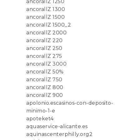
ancorallZ 1250
ancorallZ 1300
ancorallZ 1500
ancorallZ 1500_2
ancorallZ 2000
ancorallZ 220
ancorallZ 250
ancorallZ 275
ancorallZ 3000
ancorallZ 50%
ancorallZ 750
ancorallZ 800
ancorallZ 900
apolonio.escasinos-con-deposito-
minimo-1-e
apoteket4
aquaservice-alicante.es
aquinascenterphilly.org2