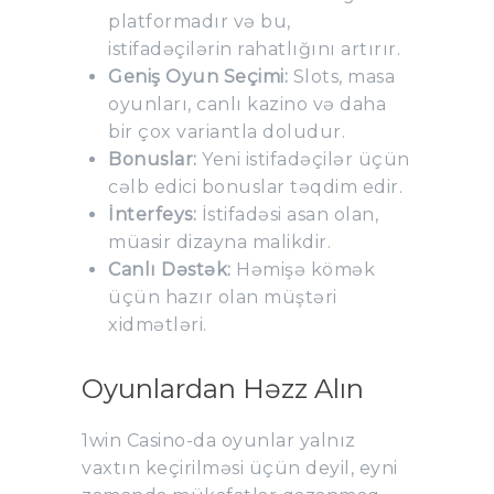
platformadır və bu,
istifadəçilərin rahatlığını artırır.
Geniş Oyun Seçimi:
Slots, masa
oyunları, canlı kazino və daha
bir çox variantla doludur.
Bonuslar:
Yeni istifadəçilər üçün
cəlb edici bonuslar təqdim edir.
İnterfeys:
İstifadəsi asan olan,
müasir dizayna malikdir.
Canlı Dəstək:
Həmişə kömək
üçün hazır olan müştəri
xidmətləri.
Oyunlardan Həzz Alın
1win Casino-da oyunlar yalnız
vaxtın keçirilməsi üçün deyil, eyni