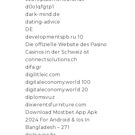
d0o1qfgtp1
dark-mind.de
dating-advice
DE
developmentspb.ru 10
Die offizielle Website des Pasino
Casinos in der Schweiz ist
connectsolutions.ch
difa.gr
digilitleic.com
digitaleconomy.world 100
digitaleconomy.world 20
diplomsvuz
dixierentsfurniture.com
Download Mostbet App Apk
2024 For Android & Ios In
Bangladesh – 271
dozivivise.hr