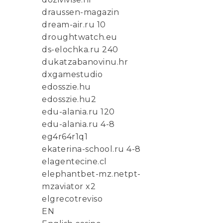
draussen-magazin
dream-air.ru 10
droughtwatch.eu
ds-elochka.ru 240
dukatzabanovinu.hr
dxgamestudio
edosszie.hu
edosszie.hu2
edu-alania.ru 120
edu-alania.ru 4-8
eg4r64r1q1
ekaterina-school.ru 4-8
elagentecine.cl
elephantbet-mz.netpt-
mzaviator x2
elgrecotreviso
EN