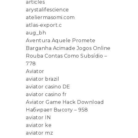
articles
arystalifescience
ateliermasomi.com
atlas-export.c
aug_bh
Aventura Aquele Promete
Barganha Acimade Jogos Online
Rouba Contas Como Subsídio –
778
Aviator
aviator brazil
aviator casino DE
aviator casino fr
Aviator Game Hack Download
Набирает Высоту – 958
aviator IN
aviator ke
aviator mz