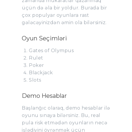
zamanda mükafatlar qazanmaq
üçün də əla bir yoldur. Burada bir
çox populyar oyunlara rast
gələcəyinizdən əmin ola bilərsiniz.
Oyun Seçimləri
Gates of Olympus
Rulet
Poker
Blackjack
Slots
Demo Hesablar
Başlanğıc olaraq, demo hesablar ilə
oyunu sınaya bilərsiniz. Bu, real
pula risk etmədən oyunların necə
işlədiyini öyrənmək üçün