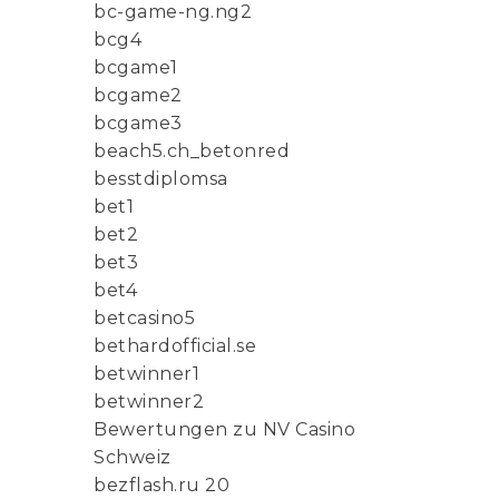
bc-game-ng.ng2
bcg4
bcgame1
bcgame2
bcgame3
beach5.ch_betonred
besstdiplomsa
bet1
bet2
bet3
bet4
betcasino5
bethardofficial.se
betwinner1
betwinner2
Bewertungen zu NV Casino
Schweiz
bezflash.ru 20