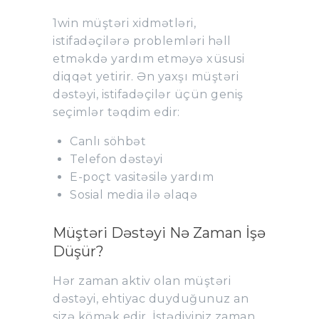
1win müştəri xidmətləri,
istifadəçilərə problemləri həll
etməkdə yardım etməyə xüsusi
diqqət yetirir. Ən yaxşı müştəri
dəstəyi, istifadəçilər üçün geniş
seçimlər təqdim edir:
Canlı söhbət
Telefon dəstəyi
E-poçt vasitəsilə yardım
Sosial media ilə əlaqə
Müştəri Dəstəyi Nə Zaman İşə
Düşür?
Hər zaman aktiv olan müştəri
dəstəyi, ehtiyac duyduğunuz an
sizə kömək edir. İstədiyiniz zaman