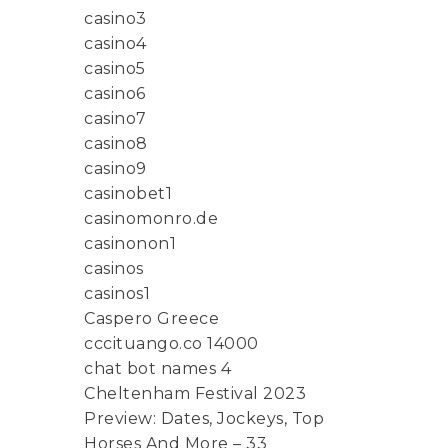
casino3
casino4
casino5
casino6
casino7
casino8
casino9
casinobet1
casinomonro.de
casinonon1
casinos
casinos1
Caspero Greece
cccituango.co 14000
chat bot names 4
Cheltenham Festival 2023
Preview: Dates, Jockeys, Top
Horses And More – 33