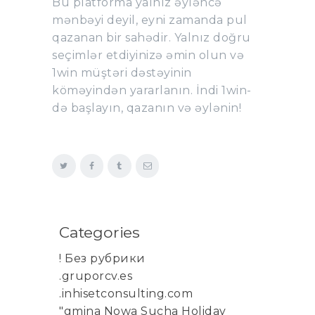
Bu platforma yalnız əyləncə
mənbəyi deyil, eyni zamanda pul
qazanan bir sahədir. Yalnız doğru
seçimlər etdiyinizə əmin olun və
1win müştəri dəstəyinin
köməyindən yararlanın. İndi 1win-
də başlayın, qazanın və əylənin!
Categories
! Без рубрики
.gruporcv.es
.inhisetconsulting.com
"gmina Nowa Sucha Holiday