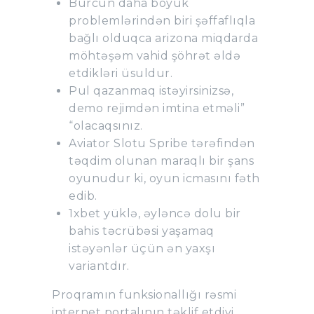
Bürcün daha böyük
problemlərindən biri şəffaflıqla
bağlı olduqca arizona miqdarda
möhtəşəm vahid şöhrət əldə
etdikləri üsuldur.
Pul qazanmaq istəyirsinizsə,
demo rejimdən imtina etməli”
“olacaqsınız.
Aviator Slotu Spribe tərəfindən
təqdim olunan maraqlı bir şans
oyunudur ki, oyun icmasını fəth
edib.
1xbet yüklə, əyləncə dolu bir
bahis təcrübəsi yaşamaq
istəyənlər üçün ən yaxşı
variantdır.
Proqramın funksionallığı rəsmi
internet portalının təklif etdiyi