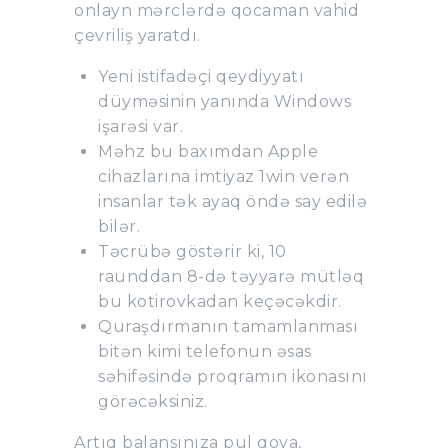
onlayn mərclərdə qocaman vahid
çevriliş yaratdı.
Yeni istifadəçi qeydiyyatı
düyməsinin yanında Windows
işarəsi var.
Məhz bu baxımdan Apple
cihazlarına imtiyaz 1win verən
insanlar tək ayaq öndə say edilə
bilər.
Təcrübə göstərir ki, 10
raunddan 8-də təyyarə mütləq
bu kotirovkadan keçəcəkdir.
Quraşdırmanın tamamlanması
bitən kimi telefonun əsas
səhifəsində proqramın ikonasını
görəcəksiniz.
Artıq balansınıza pul qoya,