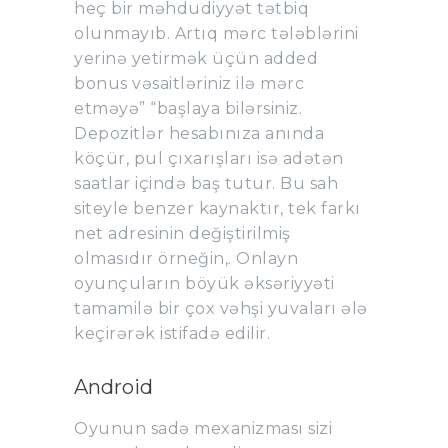
heç bir məhdudiyyət tətbiq
olunmayıb. Artıq mərc tələblərini
yerinə yetirmək üçün added
bonus vəsaitləriniz ilə mərc
etməyə” “başlaya bilərsiniz.
Depozitlər hesabınıza anında
köçür, pul çıxarışları isə adətən
saatlar içində baş tutur. Bu sah
siteyle benzer kaynaktır, tek farkı
net adresinin değiştirilmiş
olmasıdır örneğin,. Onlayn
oyunçuların böyük əksəriyyəti
tamamilə bir çox vəhşi yuvaları ələ
keçirərək istifadə edilir.
Android
Oyunun sadə mexanizması sizi