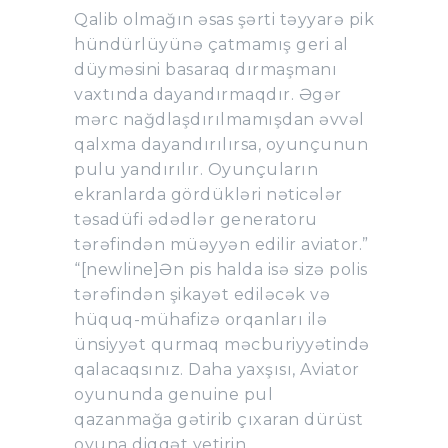
Qalib olmağın əsas şərti təyyarə pik
hündürlüyünə çatmamış geri al
düyməsini basaraq dırmaşmanı
vaxtında dayandırmaqdır. Əgər
mərc nağdlaşdırılmamışdan əvvəl
qalxma dayandırılırsa, oyunçunun
pulu yandırılır. Oyunçuların
ekranlarda gördükləri nəticələr
təsadüfi ədədlər generatoru
tərəfindən müəyyən edilir aviator.”
“[newline]Ən pis halda isə sizə polis
tərəfindən şikayət ediləcək və
hüquq-mühafizə orqanları ilə
ünsiyyət qurmaq məcburiyyətində
qalacaqsınız. Daha yaxşısı, Aviator
oyununda genuine pul
qazanmağa gətirib çıxaran dürüst
oyuna diqqət yetirin.