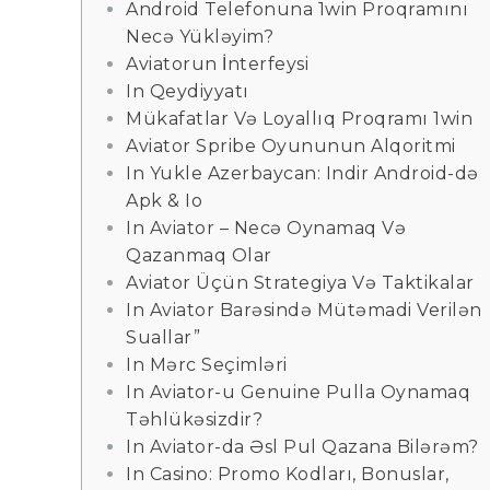
Android Telefonuna 1win Proqramını
Necə Yükləyim?
Aviatorun İnterfeysi
In Qeydiyyatı
Mükafatlar Və Loyallıq Proqramı 1win
Aviator Spribe Oyununun Alqoritmi
In Yukle Azerbaycan: Indir Android-də
Apk & Io
In Aviator – Necə Oynamaq Və
Qazanmaq Olar
Aviator Üçün Strategiya Və Taktikalar
In Aviator Barəsində Mütəmadi Verilən
Suallar”
In Mərc Seçimləri
In Aviator-u Genuine Pulla Oynamaq
Təhlükəsizdir?
In Aviator-da Əsl Pul Qazana Bilərəm?
In Casino: Promo Kodları, Bonuslar,