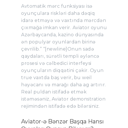
Avtomatik mərc funksiyası isə
oyunçulara riskləri daha dəqiq
idarə etməyə və vaxtında mərcdən
çıxmağa imkan verir. Aviator oyunu
Azərbaycanda, kazino dünyasında
ən populyar oyunlardan birinə
çevrilib.” “[newline]Onun sadə
qaydaları, sürətli templi əyləncə
prosesi və cəlbedici interfeysi
oyunçuların diqqətini çəkir. Oyun
true vaxtda baş verir, bu weil
həyəcanı və marağı daha ag artırır.
Real puldan istifadə etmək
istəməsəniz, Aviator demonstration
rejimindən istifadə edə bilərsiniz.
Aviator-ə Bənzər Başqa Hansı