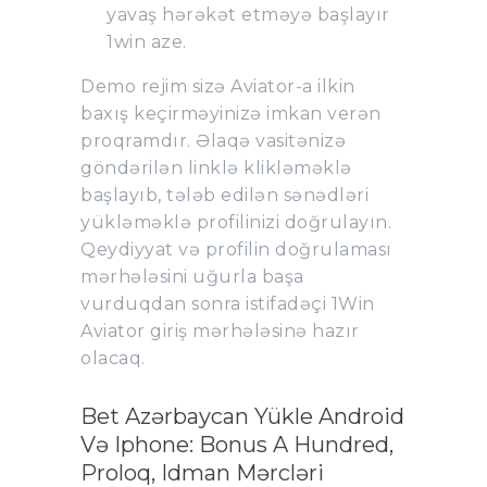
yavaş hərəkət etməyə başlayır
1win aze.
Demo rejim sizə Aviator-a ilkin
baxış keçirməyinizə imkan verən
proqramdır. Əlaqə vasitənizə
göndərilən linklə klikləməklə
başlayıb, tələb edilən sənədləri
yükləməklə profilinizi doğrulayın.
Qeydiyyat və profilin doğrulaması
mərhələsini uğurla başa
vurduqdan sonra istifadəçi 1Win
Aviator giriş mərhələsinə hazır
olacaq.
Bet Azərbaycan Yükle Android
Və Iphone: Bonus A Hundred,
Proloq, Idman Mərcləri