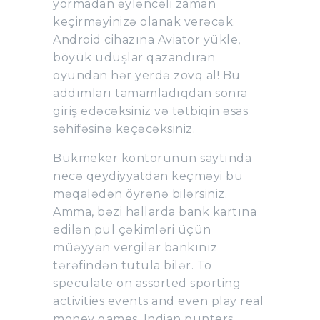
yormadan əyləncəli zaman
keçirməyinizə olanak verəcək.
Android cihazına Aviator yükle,
böyük uduşlar qazandıran
oyundan hər yerdə zövq al! Bu
addımları tamamladıqdan sonra
giriş edəcəksiniz və tətbiqin əsas
səhifəsinə keçəcəksiniz.
Bukmeker kontorunun saytında
necə qeydiyyatdan keçməyi bu
məqalədən öyrənə bilərsiniz.
Amma, bəzi hallarda bank kartına
edilən pul çəkimləri üçün
müəyyən vergilər bankınız
tərəfindən tutula bilər. To
speculate on assorted sporting
activities events and even play real
money games, Indian punters