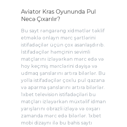
Aviator Kras Oyununda Pul
Necə Çıxarılır?
Bu sayt rəngarəng xidmətlər təklif
etməklə onlayn mərc şərtlərini
istifadəçilər üçün çox asanlaşdırıb.
İstifadəçilər həmçinin sevimli
matçlarını izləyərkən mərc edə və
hoy keçmiş mərclərini dəyişə və
udmaq şanslarını artıra bilərlər. Bu
yolla istifadəçilər çoxlu pul qazana
və aparma şanslarını artıra bilərlər.
1xbet television istifadəçiləri bu
matçları izləyərkən müxtəlif idman
yarışlarını obrazli izləyə və oxşarı
zamanda mərc edə bilərlər. 1xbet
mobi dizaynı ilə bu bahis saytı