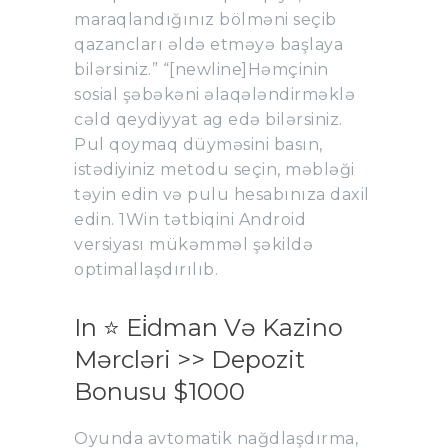
maraqlandığınız bölməni seçib
qazancları əldə etməyə başlaya
bilərsiniz.” “[newline]Həmçinin
sosial şəbəkəni əlaqələndirməklə
cəld qeydiyyat ag edə bilərsiniz.
Pul qoymaq düyməsini basın,
istədiyiniz metodu seçin, məbləği
təyin edin və pulu hesabınıza daxil
edin. 1Win tətbiqini Android
versiyası mükəmməl şəkildə
optimallaşdırılıb.
In ⭐ Ei̇dman Və Kazino
Mərcləri >> Depozit
Bonusu $1000
Oyunda avtomatik nağdlaşdırma,