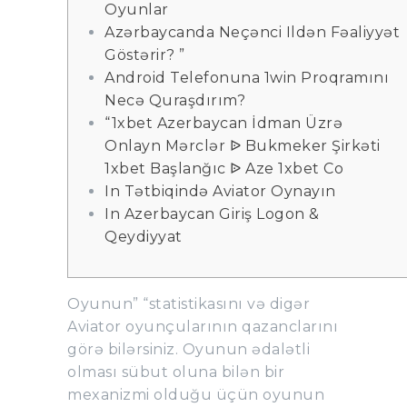
Oyunlar
Azərbaycanda Neçənci Ildən Fəaliyyət
Göstərir? ”
Android Telefonuna 1win Proqramını
Necə Quraşdırım?
“1xbet Azerbaycan İdman Üzrə
Onlayn Mərclər ᐉ Bukmeker Şirkəti
1xbet Başlanğıc ᐉ Aze 1xbet Co
In Tətbiqində Aviator Oynayın
In Azerbaycan Giriş Logon &
Qeydiyyat
Oyunun” “statistikasını və digər
Aviator oyunçularının qazanclarını
görə bilərsiniz. Oyunun ədalətli
olması sübut oluna bilən bir
mexanizmi olduğu üçün oyunun