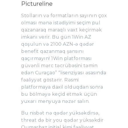
Pictureline
Stolların və formatların sayının çox
olması mənə istədiyimi seçim pul
qazanaraq maraqlı vaxt keçirmək
imkanı verir. Bu gün 1Win AZ
qoşulun və 2100 AZN-ə qədər
benefit qazanmaq şansını
qaçırmayın! 1Win platforması
güvənli mərc təcrübəsini təmin
edən Curaçao” “lisenziyası əsasında
fəaliyyət göstərir. Rəsmi
platformaya daxil olduqdan sonra
bu bölməyə keçid etmək üçün
yuxarı menyuya nəzər salın.
Bu nisbət nə qədər yüksəkdirsə,
threat də bir you qədər yüksəkdir
Qumarbaz initial kimi fəaliyyət