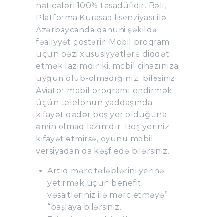
nəticələri 100% təsadüfidir. Bəli,
Platforma Kürasao lisenziyası ilə
Azərbaycanda qanuni şəkildə
fəaliyyət göstərir. Mobil proqram
üçün bəzi xüsusiyyətlərə diqqət
etmək lazımdır ki, mobil cihazınıza
uyğun olub-olmadığınızı biləsiniz.
Aviator mobil proqramı endirmək
üçün telefonun yaddaşında
kifayət qədər boş yer olduğuna
əmin olmaq lazımdır. Boş yeriniz
kifayət etmirsə, oyunu mobil
versiyadan da kəşf edə bilərsiniz.
Artıq mərc tələblərini yerinə
yetirmək üçün benefit
vəsaitləriniz ilə mərc etməyə”
“başlaya bilərsiniz.