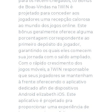
para os recém-chegados, to Bônus
de Boas-Vindas na 1WIN é
projetado para conceder aos
jogadores uma recepção calorosa
ao mundo dos jogos online. Este
bônus geralmente oferece alguma
porcentagem correspondente ao
primeiro depósito do jogador,
garantindo os quais eles comecem
sua jornada com o saldo ampliado.
Com o rápido crescimento dos
jogos móveis, a 1WIN responsable
que seus jogadores se mantenham
à frente oferecendo o aplicativo
dedicado afin de dispositivos
Android elizabeth iOS. Este
aplicativo é projetado pra
proporcionar uma experiência de