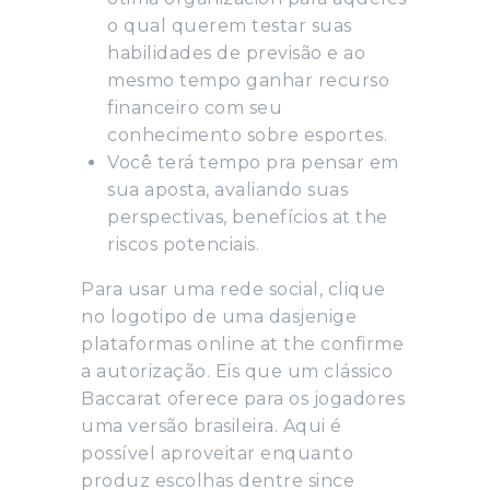
o qual querem testar suas
habilidades de previsão e ao
mesmo tempo ganhar recurso
financeiro com seu
conhecimento sobre esportes.
Você terá tempo pra pensar em
sua aposta, avaliando suas
perspectivas, benefícios at the
riscos potenciais.
Para usar uma rede social, clique
no logotipo de uma dasjenige
plataformas online at the confirme
a autorização. Eis que um clássico
Baccarat oferece para os jogadores
uma versão brasileira. Aqui é
possível aproveitar enquanto
produz escolhas dentre since