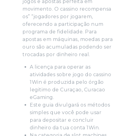
jogos e apostas perfeita em
movimento. O cassino recompensa
os” “jogadores por jogarem,
oferecendo a participação num
programa de fidelidade. Para
apostas em máquinas, moedas para
ouro são acumuladas podendo ser
trocadas por dinheiro real.
A licença para operar as
atividades sobre jogo do cassino
1Win é produzida pelo órgão
legitimo de Curaçao, Curacao
eGaming.
Este guia divulgará os métodos
simples que você pode usar
para depositar e concluir
dinheiro da tua conta 1Win.
Na categoria de slot machines,