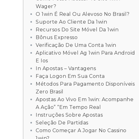
Wager?
O 1win É Real Ou Alevoso No Brasil?
Suporte Ao Cliente Da 1win
Recursos Do Site Móvel Da 1win
Bônus Expresso
Verificação De Uma Conta 1win
Aplicativo Móvel Ag 1win Para Android
E Ios
In Apostas – Vantagens
Faça Logon Em Sua Conta
Métodos Para Pagamento Disponíveis
Zero Brasil
Apostas Ao Vivo Em 1win: Acompanhe
A Ação” “Em Tempo Real
Instruções Sobre Apostas
Seleção De Partidas
Como Começar A Jogar No Cassino
1win?