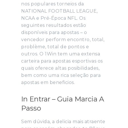
nos populares torneios da
NATIONAL FOOTBALL LEAGUE,
NCAA e Pré-Época NFL. Os
seguintes resultados estão
disponíveis para apostas – o
vencedor perform encontro, total,
problème, total de pontos e
outros. O 1Win tem uma extensa
carteira para apostas esportivas os
quais oferece altas posibilidades,
bem como uma rica seleção para
apostas em beneficios.
In Entrar – Guia Marcia A
Passo
Sem dúvida, a delicia mais atraente