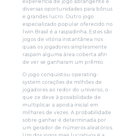
experiência de jogo abrangente e
diversas oportunidades para bônus
e grandes lucro. Outro jogo
especializado popular oferecido no
1win Brasil é a raspadinha. Estes são
jogos de vitória instantânea nos
quais os jogadores simplesmente
raspam alguma área coberta afin
de ver se ganharam um prêmio.
O jogo conquistou operating-
system corações de milhões de
jogadores ao redor do universo, o
que ze deve à possibilidade de
multiplicar a aposta inicial em
milhares de vezes. A probabilidade
sobre ganhar é determinada por
um gerador de números aleatórios.
Um dos jogos mais lucrativos é a