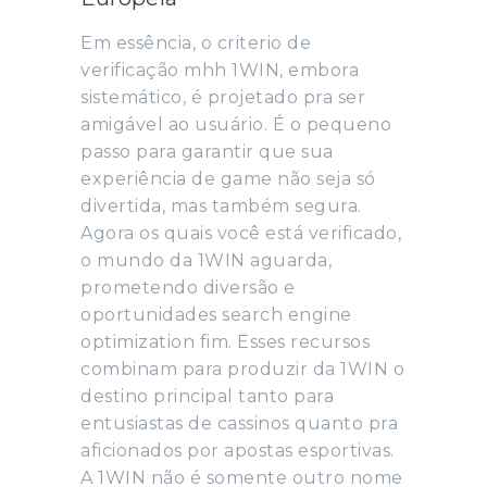
Em essência, o criterio de
verificação mhh 1WIN, embora
sistemático, é projetado pra ser
amigável ao usuário. É o pequeno
passo para garantir que sua
experiência de game não seja só
divertida, mas também segura.
Agora os quais você está verificado,
o mundo da 1WIN aguarda,
prometendo diversão e
oportunidades search engine
optimization fim. Esses recursos
combinam para produzir da 1WIN o
destino principal tanto para
entusiastas de cassinos quanto pra
aficionados por apostas esportivas.
A 1WIN não é somente outro nome