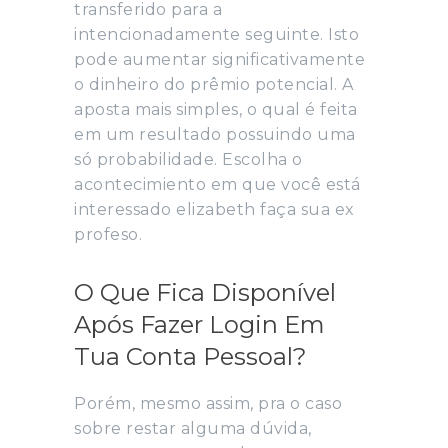
transferido para a
intencionadamente seguinte. Isto
pode aumentar significativamente
o dinheiro do prêmio potencial. A
aposta mais simples, o qual é feita
em um resultado possuindo uma
só probabilidade. Escolha o
acontecimiento em que você está
interessado elizabeth faça sua ex
profeso.
O Que Fica Disponível
Após Fazer Login Em
Tua Conta Pessoal?
Porém, mesmo assim, pra o caso
sobre restar alguma dúvida,