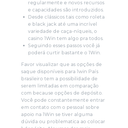
regularmente e novos recursos
e capacidades são introduzidos.
Desde clássicos tais como roleta
e black jack até uma incrível
variedade de caça-níqueis, o
casino 1Win tem algo pra todos.
Seguindo esses passos você já
poderá curtir bastante o 1Win.
Favor visualizar que as opções de
saque disponíveis para 1win País
brasileiro tem a possibilidade de
serem limitadas em comparação
com because opções de depósito.
Você pode constantemente entrar
em contato com o pessoal sobre
apoio na 1Win se tiver alguma
dúvida ou problematica ao colocar