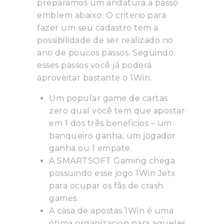
preparamos um andatura a passo
emblem abaixo. O criterio para
fazer um seu cadastro tem a
possibilidade de ser realizado no
ano de poucos passos. Seguindo
esses passos você já poderá
aproveitar bastante o 1Win.
Um popular game de cartas
zero qual você tem que apostar
em 1 dos três beneficios – um
banqueiro ganha, um jogador
ganha ou 1 empate.
A SMARTSOFT Gaming chega
possuindo esse jogo 1Win Jetx
para ocupar os fãs de crash
games.
A casa de apostas 1Win é uma
ótima organizacion para aqueles