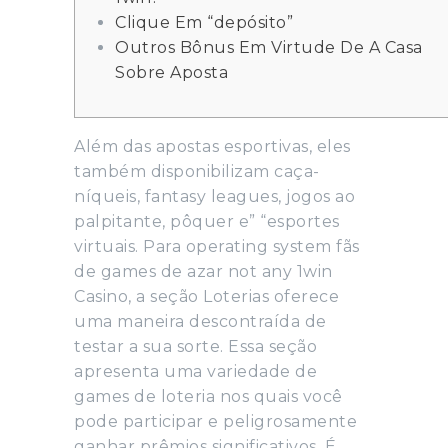
Clique Em “depósito”
Outros Bônus Em Virtude De A Casa
Sobre Aposta
Além das apostas esportivas, eles
também disponibilizam caça-
níqueis, fantasy leagues, jogos ao
palpitante, pôquer e” “esportes
virtuais. Para operating system fãs
de games de azar not any 1win
Casino, a seção Loterias oferece
uma maneira descontraída de
testar a sua sorte. Essa seção
apresenta uma variedade de
games de loteria nos quais você
pode participar e peligrosamente
ganhar prêmios significativos. É