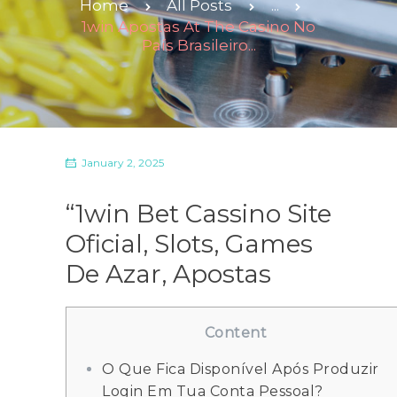
Home
All Posts
...
1win Apostas At The Casino No
País Brasileiro...
January 2, 2025
“1win Bet Cassino Site
Oficial, Slots, Games
De Azar, Apostas
Content
O Que Fica Disponível Após Produzir
Login Em Tua Conta Pessoal?