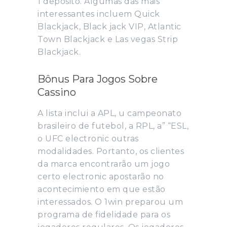
1 depósito. Algumas das mais
interessantes incluem Quick
Blackjack, Black jack VIP, Atlantic
Town Blackjack e Las vegas Strip
Blackjack.
Bônus Para Jogos Sobre
Cassino
A lista inclui a APL, u campeonato
brasileiro de futebol, a RPL, a” “ESL,
o UFC electronic outras
modalidades. Portanto, os clientes
da marca encontrarão um jogo
certo electronic apostarão no
acontecimiento em que estão
interessados. O 1win preparou um
programa de fidelidade para os