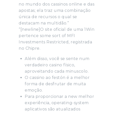
no mundo dos cassinos online e das
apostas; ela traz uma combinação
única de recursos o qual se
destacam na multidão.”
“[newline]O site oficial de uma 1Win
pertence some sort of MFI
Investments Restricted, registrada
no Chipre.
Além disso, você se sente num
verdadeiro casino físico,
aproveitando cada minuscolo.
O cassino ao festón é a melhor
forma de desfrutar de muita
emoção.
Para proporcionar a new melhor
experiência, operating-system
aplicativos são atualizados