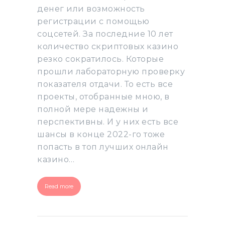
денег или возможность
регистрации с помощью
соцсетей. За последние 10 лет
количество скриптовых казино
резко сократилось. Которые
прошли лабораторную проверку
показателя отдачи. То есть все
проекты, отобранные мною, в
полной мере надежны и
перспективны. И у них есть все
шансы в конце 2022-го тоже
попасть в топ лучших онлайн
казино…
Read more