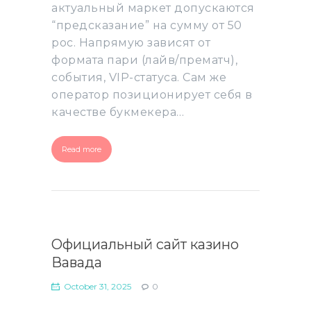
актуальный маркет допускаются
“предсказание” на сумму от 50
рос. Напрямую зависят от
формата пари (лайв/прематч),
события, VIP-статуса. Сам же
оператор позиционирует себя в
качестве букмекера…
Read more
Официальный сайт казино
Вавада
October 31, 2025
0