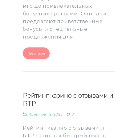
игр до привлекательных
бонусных программ. Они также
предлагают приветственные
бонусы и специальные
предложения для…
Read more
Рейтинг казино с отзывами и
RTP
November 12, 2025
0
Рейтинг казино с отзывами и
RTP Таких как быстрый вывод