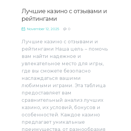
Лучшие казино с отзывами и
рейтингами
November 12, 2025
0
Лучшие казино с отзывами и
рейтингами Наша цель – помочь
вам найти надежное и
увлекательное место для игры,
где вы сможете безопасно
наслаждаться вашими
любимыми играми. Эта таблица
предоставляет вам
сравнительный анализ лучших
казино, их условий, бонусов и
особенностей. Каждое казино
предлагает уникальные
преимущества, от разнообразия