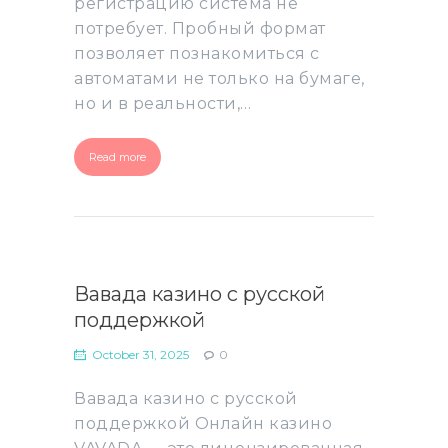
регистрацию система не
потребует. Пробный формат
позволяет познакомиться с
автоматами не только на бумаге,
но и в реальности,…
Read more
Вавада казино с русской
поддержкой
October 31, 2025
0
Вавада казино с русской
поддержкой Онлайн казино