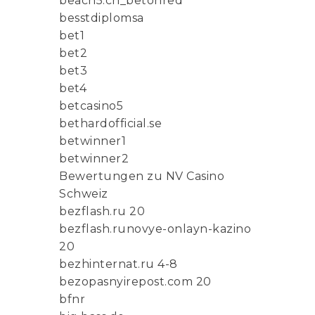
beach5.ch_betonred
besstdiplomsa
bet1
bet2
bet3
bet4
betcasino5
bethardofficial.se
betwinner1
betwinner2
Bewertungen zu NV Casino
Schweiz
bezflash.ru 20
bezflash.runovye-onlayn-kazino
20
bezhinternat.ru 4-8
bezopasnyirepost.com 20
bfnr