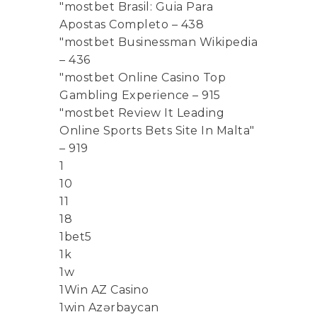
"mostbet Brasil: Guia Para
Apostas Completo – 438
"mostbet Businessman Wikipedia
– 436
"mostbet Online Casino Top
Gambling Experience – 915
"mostbet Review It Leading
Online Sports Bets Site In Malta"
– 919
1
10
11
18
1bet5
1k
1w
1Win AZ Casino
1win Azərbaycan