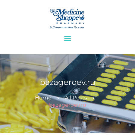
HOME
ABOUT
BLOG
SERVICES
CONTACTS
bazageroev.ru
Home
All Posts
bazageroev.ru