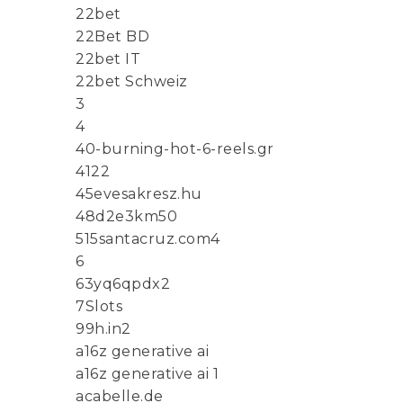
22bet
22Bet BD
22bet IT
22bet Schweiz
3
4
40-burning-hot-6-reels.gr
4122
45evesakresz.hu
48d2e3km50
515santacruz.com4
6
63yq6qpdx2
7Slots
99h.in2
a16z generative ai
a16z generative ai 1
acabelle.de