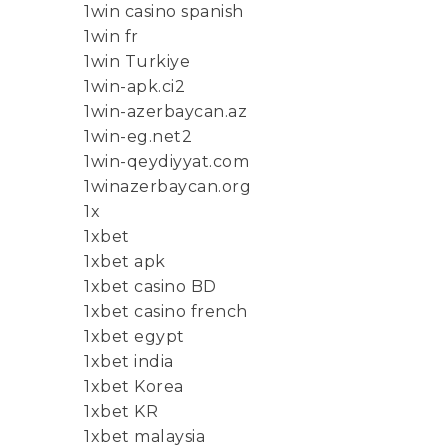
1win casino spanish
1win fr
1win Turkiye
1win-apk.ci2
1win-azerbaycan.az
1win-eg.net2
1win-qeydiyyat.com
1winazerbaycan.org
1x
1xbet
1xbet apk
1xbet casino BD
1xbet casino french
1xbet egypt
1xbet india
1xbet Korea
1xbet KR
1xbet malaysia