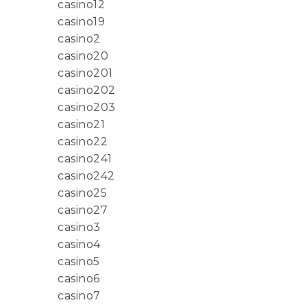
casino12
casino19
casino2
casino20
casino201
casino202
casino203
casino21
casino22
casino241
casino242
casino25
casino27
casino3
casino4
casino5
casino6
casino7